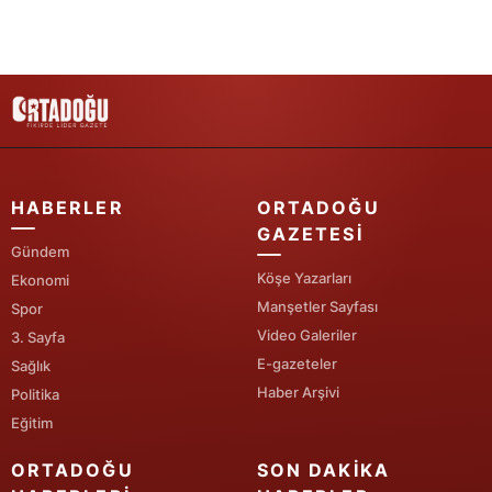
Yozgat
Zonguldak
Aksaray
Bayburt
HABERLER
ORTADOĞU
Karaman
GAZETESI
Gündem
Kırıkkale
Köşe Yazarları
Ekonomi
Manşetler Sayfası
Batman
Spor
Video Galeriler
3. Sayfa
Şırnak
E-gazeteler
Sağlık
Haber Arşivi
Politika
Bartın
Eğitim
Ardahan
ORTADOĞU
SON DAKIKA
Iğdır