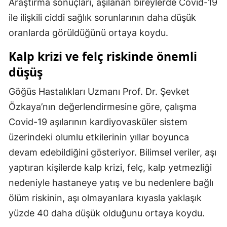
Araştırma sonuçları, aşılanan bireylerde Covid-19
Malatya
ile ilişkili ciddi sağlık sorunlarının daha düşük
oranlarda görüldüğünü ortaya koydu.
Manisa
Kalp krizi ve felç riskinde önemli
Kahramanmaraş
düşüş
Mardin
Göğüs Hastalıkları Uzmanı Prof. Dr. Şevket
Muğla
Özkaya’nın değerlendirmesine göre, çalışma
Muş
Covid-19 aşılarının kardiyovasküler sistem
üzerindeki olumlu etkilerinin yıllar boyunca
Nevşehir
devam edebildiğini gösteriyor. Bilimsel veriler, aşı
Niğde
yaptıran kişilerde kalp krizi, felç, kalp yetmezliği
Ordu
nedeniyle hastaneye yatış ve bu nedenlere bağlı
ölüm riskinin, aşı olmayanlara kıyasla yaklaşık
Rize
yüzde 40 daha düşük olduğunu ortaya koydu.
Sakarya