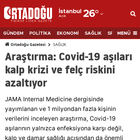
İstanbul
26
°
Açık
Adana
Adıyaman
MENÜ
GÜNDEM
POLİTİKA
EKONOMİ
SAĞLIK
SPOR
BİLİM
Afyonkarahisar
SAĞLIK
Ortadoğu Gazetesi
Araştırma: Covid-19 aşıları
Ağrı
kalp krizi ve felç riskini
Amasya
azaltıyor
Ankara
Antalya
JAMA Internal Medicine dergisinde
Artvin
yayımlanan ve 1 milyondan fazla kişinin
verilerini inceleyen araştırma, Covid-19
Aydın
aşılarının yalnızca enfeksiyona karşı değil,
Balıkesir
kalp ve damar sağlığı açısından da önemli