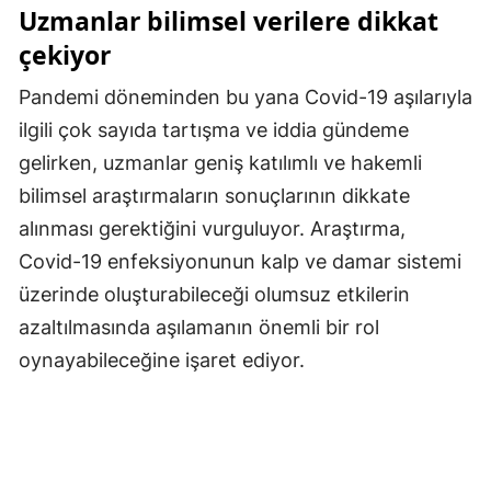
Uzmanlar bilimsel verilere dikkat
Samsun
çekiyor
Siirt
Pandemi döneminden bu yana Covid-19 aşılarıyla
Sinop
ilgili çok sayıda tartışma ve iddia gündeme
gelirken, uzmanlar geniş katılımlı ve hakemli
Sivas
bilimsel araştırmaların sonuçlarının dikkate
Tekirdağ
alınması gerektiğini vurguluyor. Araştırma,
Covid-19 enfeksiyonunun kalp ve damar sistemi
Tokat
üzerinde oluşturabileceği olumsuz etkilerin
Trabzon
azaltılmasında aşılamanın önemli bir rol
Tunceli
oynayabileceğine işaret ediyor.
Şanlıurfa
Uşak
Van