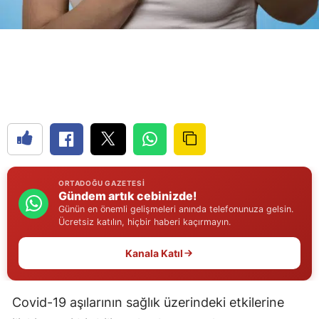
Edirne
Elazığ
Erzincan
Erzurum
Eskişehir
Gaziantep
ORTADOĞU GAZETESI
Giresun
Gündem artık cebinizde!
Günün en önemli gelişmeleri anında telefonunuza gelsin.
Gümüşhane
Ücretsiz katılın, hiçbir haberi kaçırmayın.
Hakkari
Kanala Katıl
Hatay
Covid-19 aşılarının sağlık üzerindeki etkilerine
Isparta