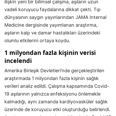
ilişkin yeni bir bilimsel çalışma, aşıların uzun
Mersin
vadeli koruyucu faydalarına dikkat çekti. Tıp
dünyasının saygın yayınlarından JAMA Internal
İstanbul
Medicine dergisinde yayımlanan araştırma,
İzmir
aşıların kalp ve damar hastalıkları üzerindeki
Kars
olumlu etkilerini ortaya koydu.
Kastamonu
1 milyondan fazla kişinin verisi
incelendi
Kayseri
Amerika Birleşik Devletleri’nde gerçekleştirilen
Kırklareli
araştırmada 1 milyondan fazla kişinin sağlık
Kırşehir
verileri analiz edildi. Çalışma kapsamında Covid-
Kocaeli
19 aşılarının yalnızca enfeksiyonu önlemekle
kalmadığı, aynı zamanda kardiyovasküler sağlık
Konya
üzerinde de koruyucu etki oluşturduğu belirlendi.
Kütahya