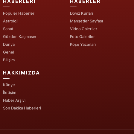
HABERLERI
HABERLER
Yalova
Popüler Haberler
Döviz Kurları
Astroloji
Manşetler Sayfası
Karabük
Sanat
Video Galeriler
Kilis
Gözden Kaçmasın
Foto Galeriler
Dünya
Köşe Yazarları
Osmaniye
Genel
Bilişim
Düzce
HAKKIMIZDA
Künye
İletişim
Haber Arşivi
Son Dakika Haberleri