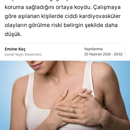
Bilecik
koruma sağladığını ortaya koydu. Çalışmaya
göre aşılanan kişilerde ciddi kardiyovasküler
Bingöl
olayların görülme riski belirgin şekilde daha
Bitlis
düşük.
Bolu
Emine Koç
Yayınlanma
Burdur
20 Haziran 2026 - 20:02
Genel Yayın Yönetmeni
Bursa
Çanakkale
Çankırı
Çorum
Denizli
Diyarbakır