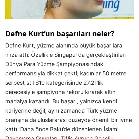
Samsun
Siirt
Defne Kurt’un başarıları neler?
Sinop
Defne Kurt, yüzme alanında büyük başarılara
Sivas
imza attı. Özellikle Singapur’da gerçekleştirilen
Tekirdağ
Dünya Para Yüzme Şampiyonası’ndaki
performansıyla dikkat çekti; kadınlar 50 metre
Tokat
serbest stil S10 kategorisinde 27.21’lik
Trabzon
derecesiyle şampiyona rekoru kırarak altın
Tunceli
madalya kazandı. Bu başarı, yalnızca kendi
kariyerine değil, aynı zamanda Türk yüzme
Şanlıurfa
branşına da uluslararası düzeyde önemli bir ivme
Uşak
kattı. Daha önce Bakü’de düzenlenen İslami
Van
Dayanışma Oyunları, Tiflis Avrupa Gençlik