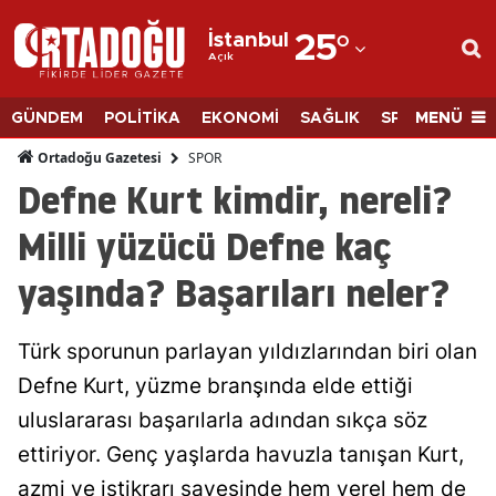
İstanbul
25
°
Açık
Adana
Adıyaman
MENÜ
GÜNDEM
POLİTİKA
EKONOMİ
SAĞLIK
SPOR
BİLİM
Afyonkarahisar
SPOR
Ortadoğu Gazetesi
Defne Kurt kimdir, nereli?
Ağrı
Milli yüzücü Defne kaç
Amasya
yaşında? Başarıları neler?
Ankara
Antalya
Türk sporunun parlayan yıldızlarından biri olan
Artvin
Defne Kurt, yüzme branşında elde ettiği
uluslararası başarılarla adından sıkça söz
Aydın
ettiriyor. Genç yaşlarda havuzla tanışan Kurt,
Balıkesir
azmi ve istikrarı sayesinde hem yerel hem de