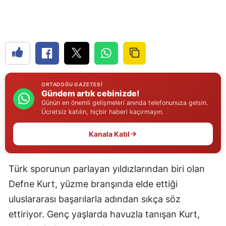
Edirne
Elazığ
Erzincan
Erzurum
ORTADOĞU GAZETESI
Gündem artık cebinizde!
Eskişehir
Günün en önemli gelişmeleri anında telefonunuza gelsin.
Ücretsiz katılın, hiçbir haberi kaçırmayın.
Gaziantep
Kanala Katıl
Giresun
Gümüşhane
Türk sporunun parlayan yıldızlarından biri olan
Hakkari
Defne Kurt, yüzme branşında elde ettiği
Hatay
uluslararası başarılarla adından sıkça söz
ettiriyor. Genç yaşlarda havuzla tanışan Kurt,
Isparta