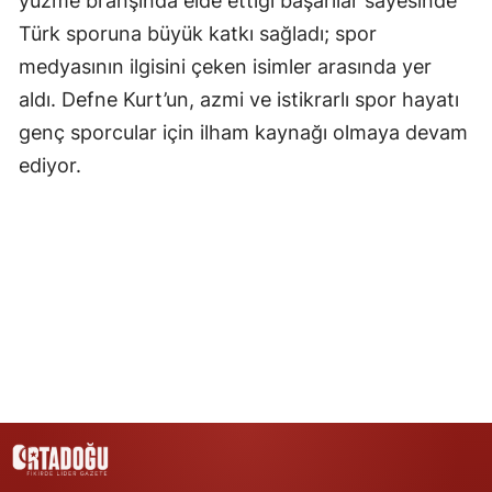
yüzme branşında elde ettiği başarılar sayesinde
Türk sporuna büyük katkı sağladı; spor
Yalova
medyasının ilgisini çeken isimler arasında yer
Karabük
aldı. Defne Kurt’un, azmi ve istikrarlı spor hayatı
genç sporcular için ilham kaynağı olmaya devam
Kilis
ediyor.
Osmaniye
Düzce