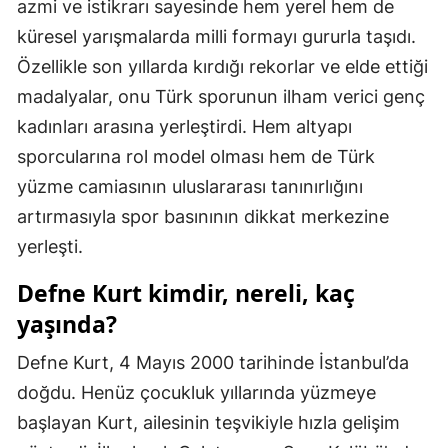
azmi ve istikrarı sayesinde hem yerel hem de
Mersin
küresel yarışmalarda milli formayı gururla taşıdı.
Özellikle son yıllarda kırdığı rekorlar ve elde ettiği
İstanbul
madalyalar, onu Türk sporunun ilham verici genç
İzmir
kadınları arasına yerleştirdi. Hem altyapı
Kars
sporcularına rol model olması hem de Türk
yüzme camiasının uluslararası tanınırlığını
Kastamonu
artırmasıyla spor basınının dikkat merkezine
Kayseri
yerleşti.
Kırklareli
Defne Kurt kimdir, nereli, kaç
Kırşehir
yaşında?
Kocaeli
Defne Kurt, 4 Mayıs 2000 tarihinde İstanbul’da
doğdu. Henüz çocukluk yıllarında yüzmeye
Konya
başlayan Kurt, ailesinin teşvikiyle hızla gelişim
Kütahya