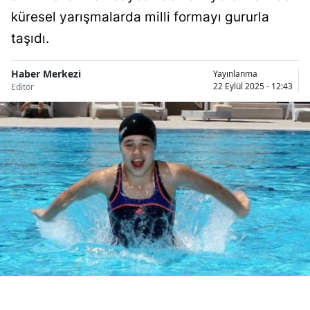
Bilecik
küresel yarışmalarda milli formayı gururla
taşıdı.
Bingöl
Bitlis
Haber Merkezi
Yayınlanma
22 Eylül 2025 - 12:43
Editör
Bolu
Burdur
Bursa
Çanakkale
Çankırı
Çorum
Denizli
Diyarbakır