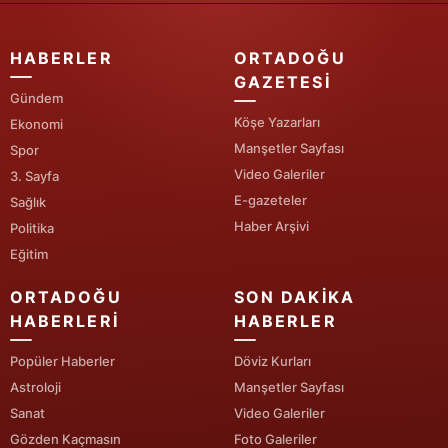
HABERLER
ORTADOĞU
GAZETESI
Gündem
Köşe Yazarları
Ekonomi
Manşetler Sayfası
Spor
Video Galeriler
3. Sayfa
E-gazeteler
Sağlık
Haber Arşivi
Politika
Eğitim
ORTADOĞU
SON DAKIKA
HABERLERI
HABERLER
Popüler Haberler
Döviz Kurları
Astroloji
Manşetler Sayfası
Sanat
Video Galeriler
Gözden Kaçmasın
Foto Galeriler