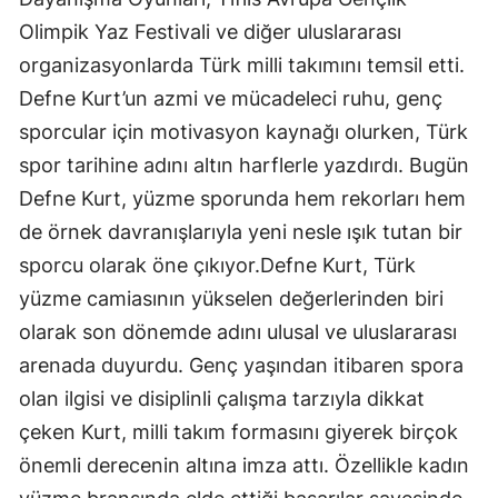
Olimpik Yaz Festivali ve diğer uluslararası
Yozgat
organizasyonlarda Türk milli takımını temsil etti.
Zonguldak
Defne Kurt’un azmi ve mücadeleci ruhu, genç
sporcular için motivasyon kaynağı olurken, Türk
Aksaray
spor tarihine adını altın harflerle yazdırdı. Bugün
Bayburt
Defne Kurt, yüzme sporunda hem rekorları hem
Karaman
de örnek davranışlarıyla yeni nesle ışık tutan bir
sporcu olarak öne çıkıyor.Defne Kurt, Türk
Kırıkkale
yüzme camiasının yükselen değerlerinden biri
Batman
olarak son dönemde adını ulusal ve uluslararası
Şırnak
arenada duyurdu. Genç yaşından itibaren spora
olan ilgisi ve disiplinli çalışma tarzıyla dikkat
Bartın
çeken Kurt, milli takım formasını giyerek birçok
Ardahan
önemli derecenin altına imza attı. Özellikle kadın
Iğdır