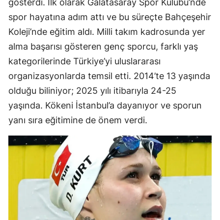
gösterdi. İlk olarak Galatasaray Spor Kulübü’nde
Malatya
spor hayatına adım attı ve bu süreçte Bahçeşehir
Koleji’nde eğitim aldı. Milli takım kadrosunda yer
Manisa
alma başarısı gösteren genç sporcu, farklı yaş
Kahramanmaraş
kategorilerinde Türkiye’yi uluslararası
Mardin
organizasyonlarda temsil etti. 2014’te 13 yaşında
olduğu biliniyor; 2025 yılı itibarıyla 24-25
Muğla
yaşında. Kökeni İstanbul’a dayanıyor ve sporun
Muş
yanı sıra eğitimine de önem verdi.
Nevşehir
Niğde
Ordu
Rize
Sakarya