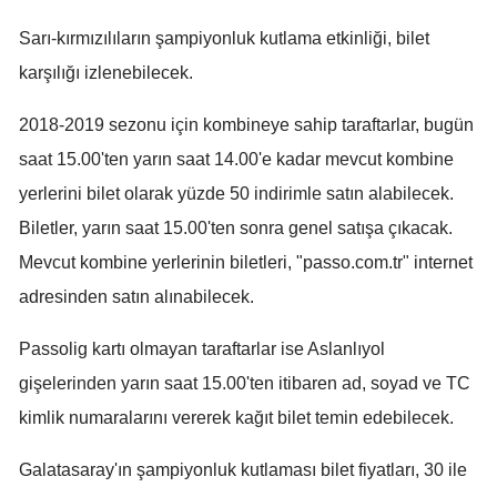
Malatya
Sarı-kırmızılıların şampiyonluk kutlama etkinliği, bilet
karşılığı izlenebilecek.
Manisa
Kahramanmaraş
2018-2019 sezonu için kombineye sahip taraftarlar, bugün
saat 15.00'ten yarın saat 14.00'e kadar mevcut kombine
Mardin
yerlerini bilet olarak yüzde 50 indirimle satın alabilecek.
Muğla
Biletler, yarın saat 15.00'ten sonra genel satışa çıkacak.
Muş
Mevcut kombine yerlerinin biletleri, "passo.com.tr" internet
adresinden satın alınabilecek.
Nevşehir
Passolig kartı olmayan taraftarlar ise Aslanlıyol
Niğde
gişelerinden yarın saat 15.00'ten itibaren ad, soyad ve TC
Ordu
kimlik numaralarını vererek kağıt bilet temin edebilecek.
Rize
Galatasaray'ın şampiyonluk kutlaması bilet fiyatları, 30 ile
Sakarya