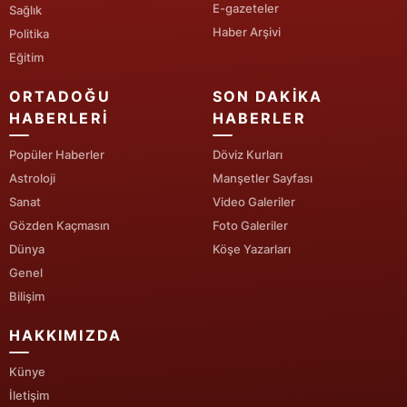
E-gazeteler
Sağlık
Haber Arşivi
Yozgat
Politika
Eğitim
Zonguldak
ORTADOĞU
SON DAKIKA
Aksaray
HABERLERI
HABERLER
Bayburt
Popüler Haberler
Döviz Kurları
Astroloji
Manşetler Sayfası
Karaman
Sanat
Video Galeriler
Kırıkkale
Gözden Kaçmasın
Foto Galeriler
Dünya
Köşe Yazarları
Batman
Genel
Şırnak
Bilişim
Bartın
HAKKIMIZDA
Ardahan
Künye
İletişim
Iğdır