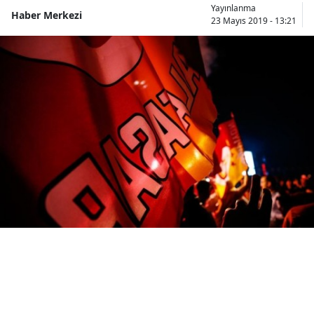
Yayınlanma
Haber Merkezi
Bilecik
23 Mayıs 2019 - 13:21
Bingöl
Bitlis
Bolu
Burdur
Bursa
Çanakkale
Çankırı
Çorum
Denizli
Diyarbakır