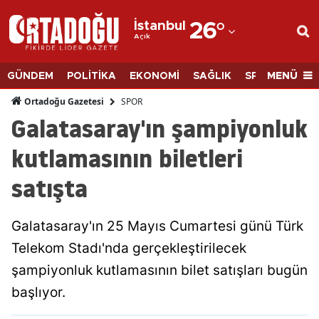
İstanbul
26
°
Açık
Adana
Adıyaman
MENÜ
GÜNDEM
POLİTİKA
EKONOMİ
SAĞLIK
SPOR
BİLİM
Afyonkarahisar
SPOR
Ortadoğu Gazetesi
Galatasaray'ın şampiyonluk
Ağrı
kutlamasının biletleri
Amasya
satışta
Ankara
Antalya
Galatasaray'ın 25 Mayıs Cumartesi günü Türk
Artvin
Telekom Stadı'nda gerçekleştirilecek
şampiyonluk kutlamasının bilet satışları bugün
Aydın
başlıyor.
Balıkesir