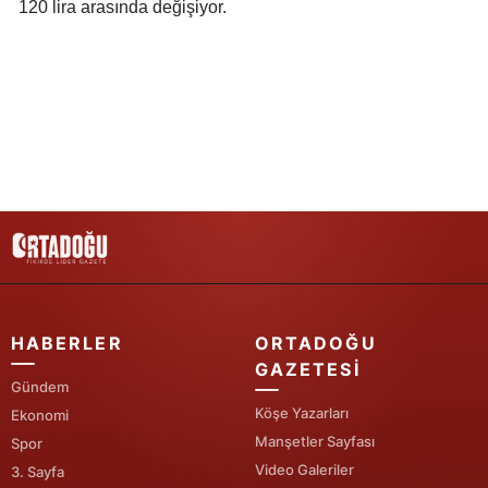
120 lira arasında değişiyor.
Samsun
Siirt
Sinop
Sivas
Tekirdağ
Tokat
Trabzon
HABERLER
ORTADOĞU
Tunceli
GAZETESI
Gündem
Şanlıurfa
Köşe Yazarları
Ekonomi
Uşak
Manşetler Sayfası
Spor
Video Galeriler
3. Sayfa
Van