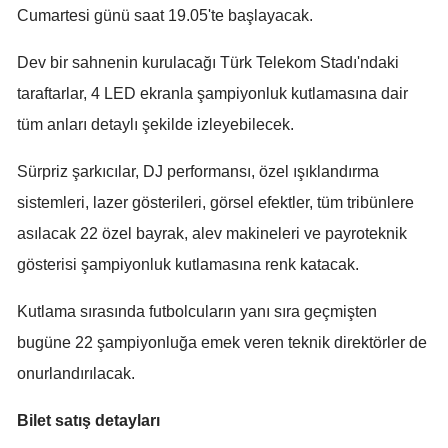
Cumartesi günü saat 19.05'te başlayacak.
Mersin
Dev bir sahnenin kurulacağı Türk Telekom Stadı'ndaki
İstanbul
taraftarlar, 4 LED ekranla şampiyonluk kutlamasına dair
İzmir
tüm anları detaylı şekilde izleyebilecek.
Kars
Sürpriz şarkıcılar, DJ performansı, özel ışıklandırma
Kastamonu
sistemleri, lazer gösterileri, görsel efektler, tüm tribünlere
Kayseri
asılacak 22 özel bayrak, alev makineleri ve payroteknik
gösterisi şampiyonluk kutlamasına renk katacak.
Kırklareli
Kutlama sırasında futbolcuların yanı sıra geçmişten
Kırşehir
bugüne 22 şampiyonluğa emek veren teknik direktörler de
Kocaeli
onurlandırılacak.
Konya
Bilet satış detayları
Kütahya