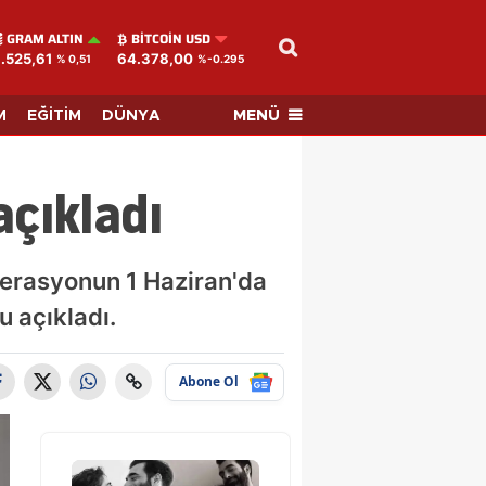
GRAM ALTIN
BITCOIN USD
.525,61
64.378,00
% 0,51
%-0.295
MENÜ
M
EĞİTİM
DÜNYA
açıkladı
derasyonun 1 Haziran'da
 açıkladı.
Abone Ol