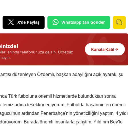
Edirne
Elazığ
X'de Paylaş
Whatsapp'tan Gönder
Erzincan
Erzurum
inizde!
Kanala Katıl
eri anında telefonunuza gelsin. Ücretsiz
Eskişehir
rmayın.
Gaziantep
plantısı düzenleyen Özdemir, başkan adaylığını açıklayarak, şu
Giresun
Gümüşhane
unca Türk futboluna önemli hizmetlerde bulunduktan sonra
Hakkari
 ailemiz adına teşekkür ediyorum. Futbolda başarının en önemli
Hatay
aragücü'nün ardından Fenerbahçe'nin yöneticiliğini yaptım. 4 yıldı
dürüyorum. Burada önemli insanlarla çalıştım. Yıldırım Bey'le
Isparta