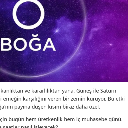
Yozgat
Zonguldak
Aksaray
Bayburt
Karaman
Kırıkkale
Batman
anlıktan ve kararlılıktan yana. Güneş ile Satürn
Şırnak
li emeğin karşılığını veren bir zemin kuruyor. Bu etki
Bartın
a'nın payına düşen kısım biraz daha özel.
Ardahan
için bugün hem üretkenlik hem iç muhasebe günü.
 saatler nasıl işleyecek?
Iğdır