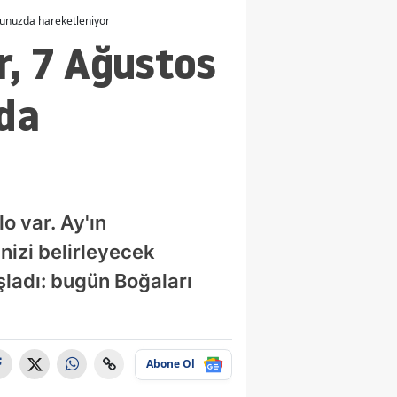
cunuzda hareketleniyor
r, 7 Ağustos
da
o var. Ay'ın
nizi belirleyecek
aşladı: bugün Boğaları
Abone Ol