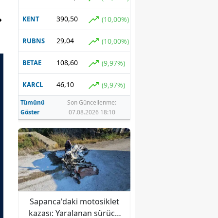
390,50
(10,00%)
KENT
29,04
(10,00%)
RUBNS
108,60
(9,97%)
BETAE
46,10
(9,97%)
KARCL
Tümünü
Son Güncellenme:
Göster
07.08.2026 18:10
et
Hamas İsrail'e seslendi:
Sapanca'daki motosi
cü
"Ateşkes süreci sabote
kazası: Yaralanan sü