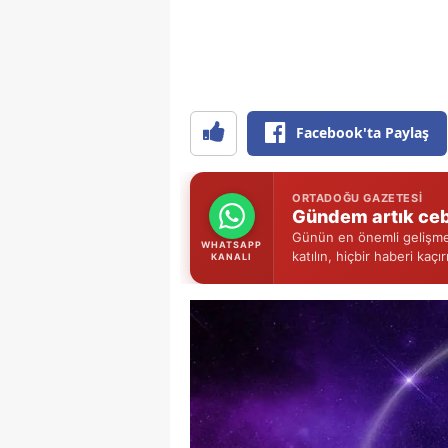
Facebook'ta Paylaş
ORTADOĞU GAZETESI
Gündem artık ceb
Günün en önemli gelişmel
WHATSAPP
katılın, hiçbir haberi kaçı
KANALI