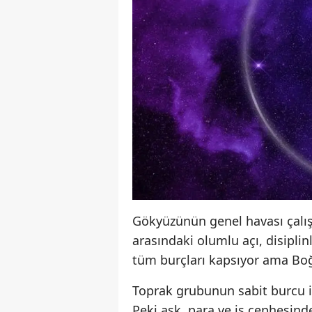
Gökyüzünün genel havası çalışk
arasındaki olumlu açı, disiplin
tüm burçları kapsıyor ama Boğ
Toprak grubunun sabit burcu 
Peki aşk, para ve iş cephesinde