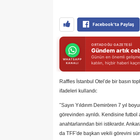
Facebook'ta Paylaş
ORTADOĞU GAZETESI
Gündem artık ceb
Günün en önemli gelişmel
WHATSAPP
katılın, hiçbir haberi kaçı
KANALI
Raffles İstanbul Otel'de bir basın to
ifadeleri kullandı:
"Sayın Yıldırım Demirören 7 yıl boy
görevinden ayrıldı. Kendisine futbol
anahtarlarından biri istikrardır. Ank
da TFF'de başkan vekili görevini sür