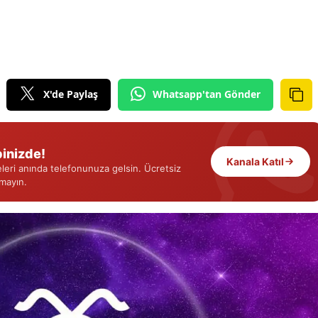
Samsun
Siirt
Sinop
X'de Paylaş
Whatsapp'tan Gönder
Sivas
Hradec Kralove
Toygar Işıkl
Beşiktaş maç özeti
hangi dizile
Tekirdağ
0-1 Golü kim attı?
müziklerini 
inizde!
Kanala Katıl
eri anında telefonunuza gelsin. Ücretsiz
Tokat
Tür...
rmayın.
Trabzon
Tunceli
Şanlıurfa
Uşak
Van