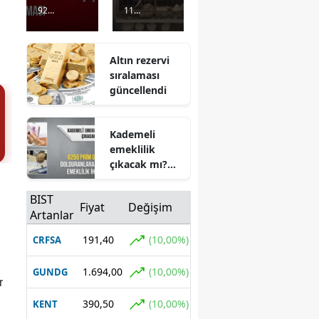
Mansur
büyüklü
92
11
Yavaş
ğündeki
Görüntülenm
Görüntülenm
için
deprem
e
5 gün önce
e
5 gün önce
adaylık
binalard
Altın rezervi
açıklama
a hasara
sıralaması
sı
yol açtı
güncellendi
Kademeli
emeklilik
çıkacak mı?
6250 prim
gününü
BIST
Fiyat
Değişim
dolduranlara
Artanlar
erken
emeklilik
191,40
(10,00%)
CRFSA
ihtimali
1.694,00
(10,00%)
GUNDG
r
390,50
(10,00%)
KENT