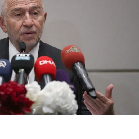
Bilecik
Bingöl
Sıla'dan ilk
İstanbul'da iki
Sıla'dan i
Bitlis
buluşma itirafı:
ilçede denize girişe
buluşma i
Bolu
Valizle gitme
2 günlük yasak
Valizle g
nedenini açıklad...
kararı
nedenini 
Burdur
Bursa
Çanakkale
Çankırı
Çorum
Denizli
Diyarbakır