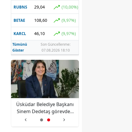
29,04
(10,00%)
RUBNS
.
108,60
(9,97%)
BETAE
46,10
(9,97%)
KARCL
Tümünü
Son Güncellenme:
Göster
07.08.2026 18:10
anı
Merkez Bankası'ndan
Üsküdar Belediye Ba
en
Kripto Varlık Merkezi
Sinem Dedetaş göre
Kayıt Sistemi'ne onay
uzaklaştırıldı