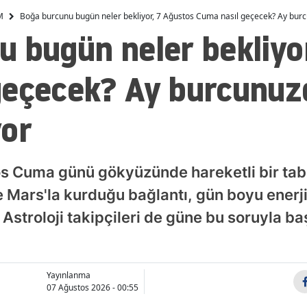
M
Boğa burcunu bugün neler bekliyor, 7 Ağustos Cuma nasıl geçecek? Ay bur
Malatya
 bugün neler bekliyo
Manisa
geçecek? Ay burcunuz
Kahramanmaraş
Mardin
yor
Muğla
Muş
s Cuma günü gökyüzünde hareketli bir tabl
Nevşehir
Mars'la kurduğu bağlantı, gün boyu enerji
. Astroloji takipçileri de güne bu soruyla b
Niğde
Ordu
Rize
Yayınlanma
07 Ağustos 2026 - 00:55
Sakarya