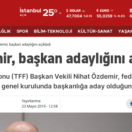
DOLAR
EURO
İstanbul
25
°
47,7004
55,0259
6
Açık
%0.15
%-0.03
Adana
Adıyaman
AĞLIK
SPOR
BİLİM-TEKNOLOJİ
KÜLTÜR-SANAT
YAŞA
Afyonkarahisar
emir, başkan adaylığını açıkladı
r, başkan adaylığını 
Ağrı
Amasya
onu (TFF) Başkan Vekili Nihat Özdemir, fe
Ankara
 genel kurulunda başkanlığa aday olduğunu
Antalya
Yayınlanma
Artvin
23 Mayıs 2019 - 12:58
Aydın
Balıkesir