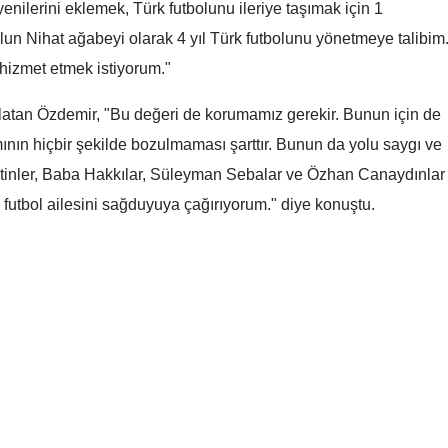
yenilerini eklemek, Türk futbolunu ileriye taşımak için 1
Mersin
un Nihat ağabeyi olarak 4 yıl Türk futbolunu yönetmeye talibim
İstanbul
hizmet etmek istiyorum."
İzmir
nlatan Özdemir, "Bu değeri de korumamız gerekir. Bunun için de
mının hiçbir şekilde bozulmaması şarttır. Bunun da yolu saygı ve
Kars
Metinler, Baba Hakkılar, Süleyman Sebalar ve Özhan Canaydınlar
Kastamonu
 futbol ailesini sağduyuya çağırıyorum." diye konuştu.
Kayseri
Kırklareli
Kırşehir
Üsküdar Belediye Başk
Kocaeli
Sinem Dedetaş görevd
Konya
uzaklaştırıldı
Kütahya