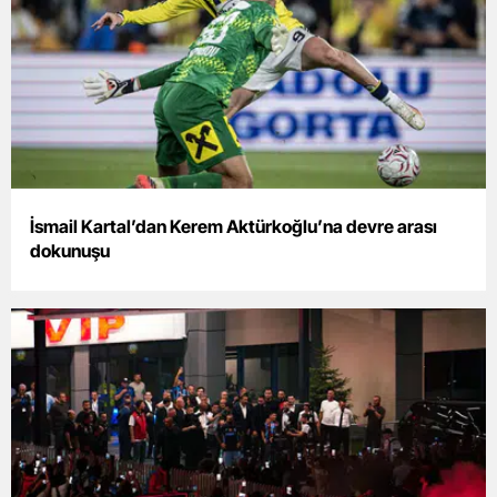
Samsun
Siirt
Sinop
Sivas
Tekirdağ
İsmail Kartal’dan Kerem Aktürkoğlu’na devre arası
dokunuşu
Tokat
Trabzon
Tunceli
Şanlıurfa
Uşak
Van