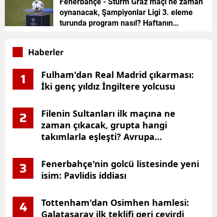
Fenerbahçe - Sturm Graz maçı ne zaman
oynanacak, Şampiyonlar Ligi 3. eleme
turunda program nasıl? Haftanın
eşleşmeleri belli oldu
Haberler
Fulham'dan Real Madrid çıkarması:
1
İki genç yıldız İngiltere yolcusu
Filenin Sultanları ilk maçına ne
2
zaman çıkacak, grupta hangi
takımlarla eşleşti? Avrupa
Şampiyonası programı
Fenerbahçe'nin golcü listesinde yeni
3
isim: Pavlidis iddiası
Tottenham'dan Osimhen hamlesi:
4
Galatasaray ilk teklifi geri çevirdi