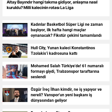
Altay Bayındır hangi takıma gidiyor, anlaşma nasıl
kuruldu? Milli kalecinin rotası La Liga
Yalova
Karabük
Kadınlar Basketbol Süper Ligi ne zaman
başlıyor, ilk hafta hangi maçlar
Kilis
oynanacak? Fikstür çekimi tamamlandı
Osmaniye
Hull City, Yunan kaleci Konstantinos
Düzce
Tzolakis’i kadrosuna kattı
Mohamed Salah Türkiye'de! 61 numaralı
formayı giydi, Trabzonspor taraftarına
seslendi
Özgür İreç İlhan kimdir, ne iş yapıyor ve
nereli? Vanspor'un yeni başkanı iş
dünyasından geliyor