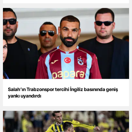
Malatya
Manisa
Kahramanmaraş
Mardin
Muğla
Muş
Nevşehir
Salah’ın Trabzonspor tercihi İngiliz basınında geniş
Niğde
yankı uyandırdı
Ordu
Rize
Sakarya