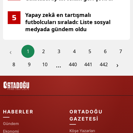
Yapay zekâ en tartışmalı
5
futbolcuları sıraladı: Liste sosyal
medyada gündem oldu
‹
1
2
3
4
5
6
7
...
›
8
9
10
440
441
442
HABERLER
ORTADOĞU
GAZETESI
Gündem
Köşe Yazarları
Ekonomi