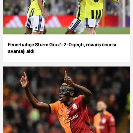
Edirne
Elazığ
Erzincan
Erzurum
Fenerbahçe Sturm Graz’ı 2-0 geçti, rövanş öncesi
avantajı aldı
Eskişehir
Gaziantep
Giresun
Gümüşhane
Hakkari
Hatay
Isparta