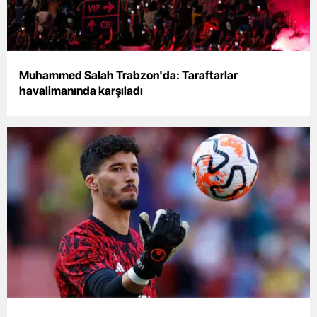
Yozgat
Zonguldak
Muhammed Salah Trabzon'da: Taraftarlar
Aksaray
havalimanında karşıladı
Bayburt
Karaman
Kırıkkale
Batman
Şırnak
Bartın
Ardahan
Iğdır