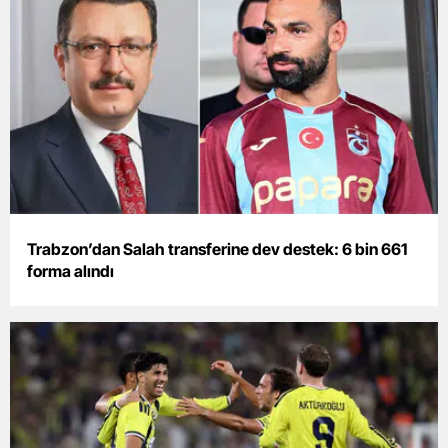
Bilecik
Bingöl
Bitlis
Bolu
Burdur
Bursa
Trabzon’dan Salah transferine dev destek: 6 bin 661
Çanakkale
forma alındı
Çankırı
Çorum
Denizli
Diyarbakır