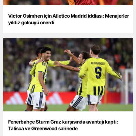
Mersin
Victor Osimhen için Atletico Madrid iddiası: Menajerler
İstanbul
yıldız golcüyü önerdi
İzmir
Kars
Kastamonu
Kayseri
Kırklareli
Kırşehir
Kocaeli
Konya
Fenerbahçe Sturm Graz karşısında avantajı kaptı:
Talisca ve Greenwood sahnede
Kütahya