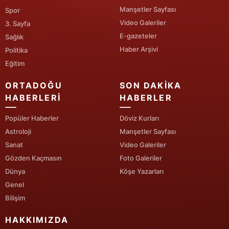
Manşetler Sayfası
Spor
Video Galeriler
3. Sayfa
E-gazeteler
Sağlık
Haber Arşivi
Politika
Eğitim
ORTADOĞU
SON DAKIKA
HABERLERI
HABERLER
Popüler Haberler
Döviz Kurları
Astroloji
Manşetler Sayfası
Sanat
Video Galeriler
Gözden Kaçmasın
Foto Galeriler
Dünya
Köşe Yazarları
Genel
Bilişim
HAKKIMIZDA