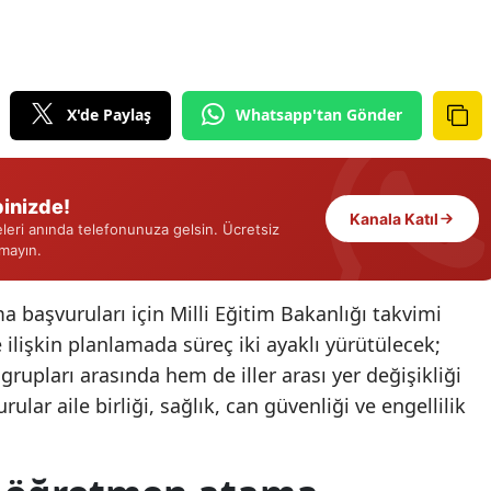
Edirne
Elazığ
X'de Paylaş
Whatsapp'tan Gönder
Erzincan
Erzurum
inizde!
Eskişehir
Kanala Katıl
eri anında telefonunuza gelsin. Ücretsiz
rmayın.
Gaziantep
Giresun
başvuruları için Milli Eğitim Bakanlığı takvimi
 ilişkin planlamada süreç iki ayaklı yürütülecek;
Gümüşhane
grupları arasında hem de iller arası yer değişikliği
Hakkari
lar aile birliği, sağlık, can güvenliği ve engellilik
Hatay
Isparta