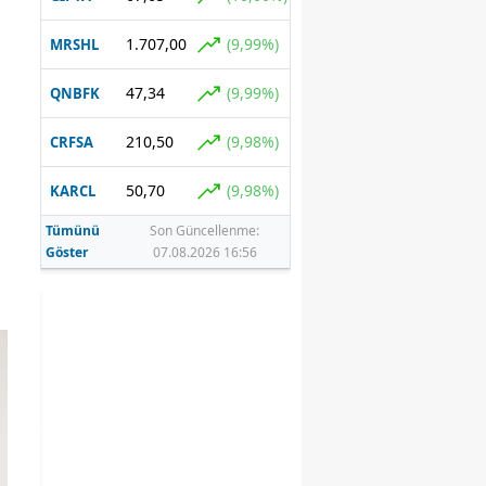
1.707,00
(9,99%)
MRSHL
47,34
(9,99%)
QNBFK
210,50
(9,98%)
CRFSA
50,70
(9,98%)
KARCL
Tümünü
Son Güncellenme:
Göster
07.08.2026 16:56
ol