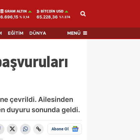
GRAM ALTIN
BITCOIN USD
6.696,15
65.228,36
% 3,14
%1.374
MENÜ
M
EĞİTİM
DÜNYA
aşvuruları
ne çevrildi. Ailesinden
nen duyuru sonunda geldi.
Abone Ol