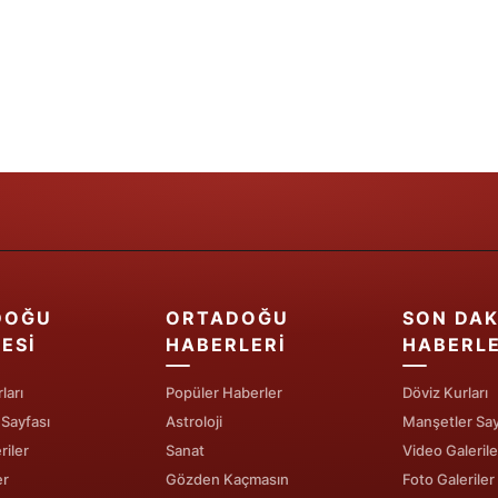
Yalova
Karabük
Kilis
Osmaniye
Düzce
DOĞU
ORTADOĞU
SON DAK
ESI
HABERLERI
HABERL
ları
Popüler Haberler
Döviz Kurları
 Sayfası
Astroloji
Manşetler Say
riler
Sanat
Video Galerile
er
Gözden Kaçmasın
Foto Galeriler