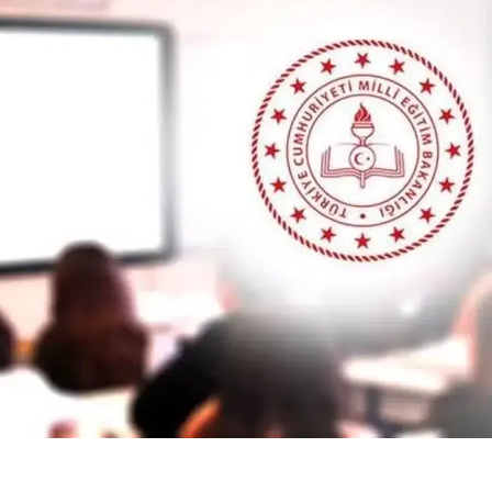
Bilecik
Bingöl
Bitlis
Bolu
Manisa'da
Ayvalık'ta ş
Burdur
otomobil ile
fırtına: Yelk
kamyonet çarpıştı:
tekne kıyıy
Bursa
1 kişi yaşamını yi...
sürüklend...
Çanakkale
Çankırı
Çorum
Denizli
Diyarbakır