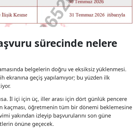
Yozgat
Zonguldak
Aksaray
şvuru sürecinde nelere
Bayburt
Karaman
şamasında belgelerin doğru ve eksiksiz yüklenmesi.
Kırıkkale
h ekranına geçiş yapılamıyor; bu yüzden ilk
Batman
iyor.
Şırnak
. İl içi için üç, iller arası için dört günlük pencere
den kaçması, öğretmenin tüm bir dönemi beklemesine
Bartın
kvimi yakından izleyip başvurularını son güne
Ardahan
tlerin önüne geçecek.
Iğdır