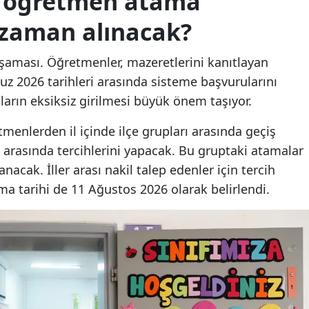
ı öğretmen atama
Mersin
 zaman alınacak?
İstanbul
aşaması. Öğretmenler, mazeretlerini kanıtlayan
İzmir
uz 2026 tarihleri arasında sisteme başvurularını
arın eksiksiz girilmesi büyük önem taşıyor.
Kars
enlerden il içinde ilçe grupları arasında geçiş
Kastamonu
 arasında tercihlerini yapacak. Bu gruptaki atamalar
Kayseri
cak. İller arası nakil talep edenler için tercih
a tarihi de 11 Ağustos 2026 olarak belirlendi.
Kırklareli
Kırşehir
Kocaeli
Konya
Kahramanmaraş'ta
Kahramanmaraş'ta
Kütahya
orman yangını: Kontrol
orman yangını: Kontr