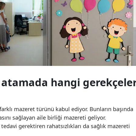
altına alındı
altına alındı
Malatya
Manisa
Kahramanmaraş
Mardin
Muğla
Muş
 atamada hangi gerekçele
Nevşehir
Niğde
farklı mazeret türünü kabul ediyor. Bunların başında
Ordu
ını sağlayan aile birliği mazereti geliyor.
Rize
tedavi gerektiren rahatsızlıkları da sağlık mazereti
Sakarya