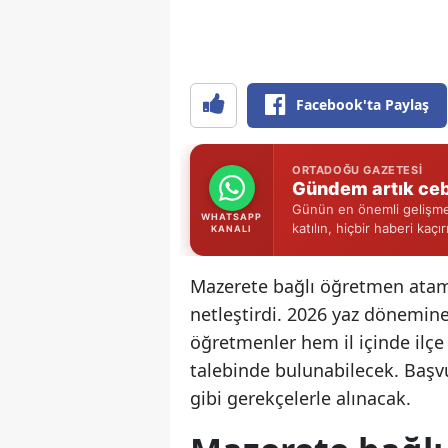
Facebook'ta Paylaş
ORTADOĞU GAZETESI
Gündem artık ceb
Günün en önemli gelişmel
WHATSAPP
katılın, hiçbir haberi kaçı
KANALI
Mazerete bağlı öğretmen atama 
netleştirdi. 2026 yaz dönemine
öğretmenler hem il içinde ilçe 
talebinde bulunabilecek. Başvuru
gibi gerekçelerle alınacak.