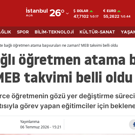
DOLAR
EURO
İstanbul
26
°
47,7102
55,2622
Açık
%0.17
%0.44
Adana
Adıyaman
AĞLIK
SPOR
BİLİM-TEKNOLOJİ
KÜLTÜR-SANAT
YAŞA
Afyonkarahisar
e bağlı öğretmen atama başvuruları ne zaman? MEB takvimi belli oldu
ğlı öğretmen atama b
Ağrı
Amasya
EB takvimi belli oldu
Ankara
Antalya
nlerce öğretmenin gözü yer değiştirme süreci
Artvin
ntısıyla görev yapan eğitimciler için bekle
Aydın
Yayınlanma
06 Temmuz 2026 - 15:21
Balıkesir