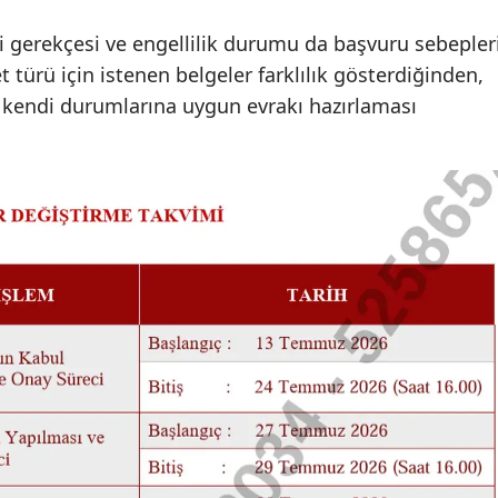
Samsun
i gerekçesi ve engellilik durumu da başvuru sebepler
t türü için istenen belgeler farklılık gösterdiğinden,
Siirt
 kendi durumlarına uygun evrakı hazırlaması
Sinop
Sivas
Tekirdağ
Tokat
Trabzon
Tunceli
Şanlıurfa
Uşak
Van