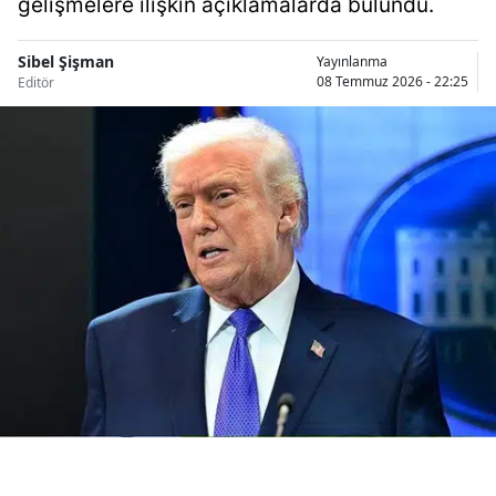
gelişmelere ilişkin açıklamalarda bulundu.
Bilecik
Sibel Şişman
Yayınlanma
Bingöl
08 Temmuz 2026 - 22:25
Editör
Bitlis
Bolu
Burdur
Bursa
Çanakkale
Çankırı
Çorum
Denizli
Diyarbakır