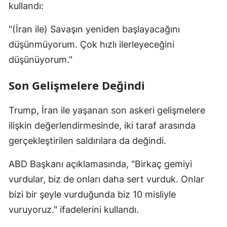
kullandı:
Malatya
"(İran ile) Savaşın yeniden başlayacağını
Manisa
düşünmüyorum. Çok hızlı ilerleyeceğini
Kahramanmaraş
düşünüyorum."
Mardin
Son Gelişmelere Değindi
Muğla
Trump, İran ile yaşanan son askeri gelişmelere
Muş
ilişkin değerlendirmesinde, iki taraf arasında
gerçekleştirilen saldırılara da değindi.
Nevşehir
Niğde
ABD Başkanı açıklamasında, "Birkaç gemiyi
vurdular, biz de onları daha sert vurduk. Onlar
Ordu
bizi bir şeyle vurduğunda biz 10 misliyle
Rize
vuruyoruz." ifadelerini kullandı.
Sakarya