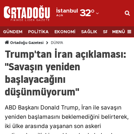
İstanbul
32
°
Açık
Adana
Adıyaman
MENÜ
GÜNDEM
POLİTİKA
EKONOMİ
SAĞLIK
SPOR
BİLİM
Afyonkarahisar
DÜNYA
Ortadoğu Gazetesi
Trump'tan İran açıklaması:
Ağrı
"Savaşın yeniden
Amasya
başlayacağını
Ankara
düşünmüyorum"
Antalya
Artvin
ABD Başkanı Donald Trump, İran ile savaşın
Aydın
yeniden başlamasını beklemediğini belirterek,
iki ülke arasında yaşanan son askeri
Balıkesir