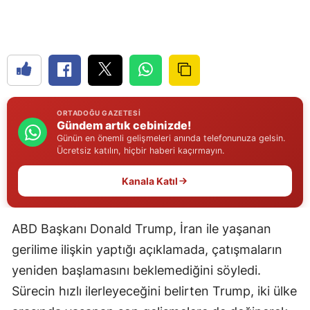
Edirne
Elazığ
Erzincan
Erzurum
ORTADOĞU GAZETESI
Gündem artık cebinizde!
Eskişehir
Günün en önemli gelişmeleri anında telefonunuza gelsin.
Ücretsiz katılın, hiçbir haberi kaçırmayın.
Gaziantep
Kanala Katıl
Giresun
Gümüşhane
ABD Başkanı Donald Trump, İran ile yaşanan
Hakkari
gerilime ilişkin yaptığı açıklamada, çatışmaların
yeniden başlamasını beklemediğini söyledi.
Hatay
Sürecin hızlı ilerleyeceğini belirten Trump, iki ülke
Isparta