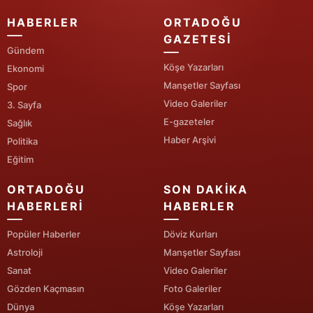
HABERLER
ORTADOĞU
Yozgat
GAZETESI
Gündem
Zonguldak
Köşe Yazarları
Ekonomi
Aksaray
Manşetler Sayfası
Spor
Video Galeriler
3. Sayfa
Bayburt
E-gazeteler
Sağlık
Karaman
Haber Arşivi
Politika
Eğitim
Kırıkkale
ORTADOĞU
SON DAKIKA
Batman
HABERLERI
HABERLER
Şırnak
Popüler Haberler
Döviz Kurları
Astroloji
Manşetler Sayfası
Bartın
Sanat
Video Galeriler
Ardahan
Gözden Kaçmasın
Foto Galeriler
Dünya
Köşe Yazarları
Iğdır