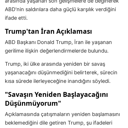
arasında yaşanan son gelişmelere de değinerek
Mersin
ABD'nin saldırılara daha güçlü karşılık verdiğini
ifade etti.
İstanbul
Trump'tan İran Açıklaması
İzmir
ABD Başkanı Donald Trump, İran ile yaşanan
Kars
gerilime ilişkin değerlendirmelerde bulundu.
Kastamonu
Trump, iki ülke arasında yeniden bir savaş
Kayseri
yaşanacağını düşünmediğini belirterek, sürecin
Kırklareli
kısa sürede ilerleyeceğine inandığını söyledi.
Kırşehir
"Savaşın Yeniden Başlayacağını
Düşünmüyorum"
Kocaeli
Konya
Açıklamasında çatışmaların yeniden başlamasını
beklemediğini dile getiren Trump, şu ifadeleri
Kütahya