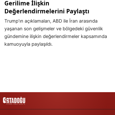
Gerilime İlişkin
Samsun
Değerlendirmelerini Paylaştı
Siirt
Trump'ın açıklamaları, ABD ile İran arasında
yaşanan son gelişmeler ve bölgedeki güvenlik
Sinop
gündemine ilişkin değerlendirmeler kapsamında
Sivas
kamuoyuyla paylaşıldı.
Tekirdağ
Tokat
Trabzon
Tunceli
Şanlıurfa
Uşak
Van