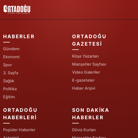
HABERLER
ORTADOĞU
GAZETESI
Gündem
Köşe Yazarları
Ekonomi
Manşetler Sayfası
Spor
Video Galeriler
3. Sayfa
E-gazeteler
Sağlık
Haber Arşivi
Politika
Eğitim
ORTADOĞU
SON DAKIKA
HABERLERI
HABERLER
Popüler Haberler
Döviz Kurları
Astroloji
Manşetler Sayfası