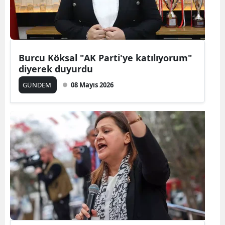
Yalova
Karabük
Burcu Köksal "AK Parti'ye katılıyorum"
Kilis
diyerek duyurdu
Osmaniye
GÜNDEM
08 Mayıs 2026
Düzce