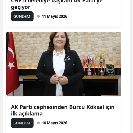
CHP'li belediye başkanı AK Parti'ye
geçiyor
Malatya
GÜNDEM
11 Mayıs 2026
Manisa
Kahramanmaraş
Mardin
Muğla
Muş
Nevşehir
Niğde
AK Parti cephesinden Burcu Köksal için
Ordu
ilk açıklama
Rize
GÜNDEM
10 Mayıs 2026
Sakarya