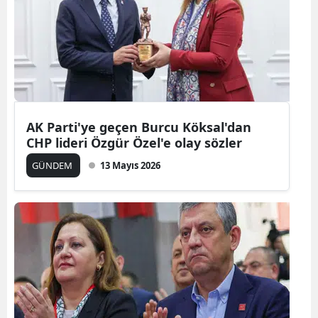
Edirne
Elazığ
Erzincan
Erzurum
AK Parti'ye geçen Burcu Köksal'dan
Eskişehir
CHP lideri Özgür Özel'e olay sözler
Gaziantep
GÜNDEM
13 Mayıs 2026
Giresun
Gümüşhane
Hakkari
Hatay
Isparta