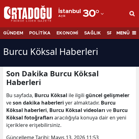
İstanbul
30
°
Açık
Adana
Adıyaman
MENÜ
GÜNDEM
POLİTİKA
EKONOMİ
SAĞLIK
SPOR
BİLİM
Afyonkarahisar
Burcu Köksal Haberleri
Ağrı
Amasya
Son Dakika Burcu Köksal
Haberleri
Ankara
Antalya
Bu sayfada,
Burcu Köksal
ile ilgili
güncel gelişmeler
ve
son dakika haberleri
yer almaktadır.
Burcu
Artvin
Köksal haberleri
,
Burcu Köksal videoları
ve
Burcu
Köksal fotoğrafları
aracılığıyla konuya dair en yeni
Aydın
içeriklere erişebilirsiniz.
Balıkesir
Güncelleme Tarihi:
Mayıs 13, 2026 11:53