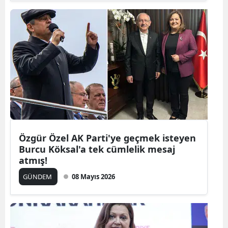
Samsun
Siirt
Sinop
Sivas
Tekirdağ
Tokat
Özgür Özel AK Parti'ye geçmek isteyen
Trabzon
Burcu Köksal'a tek cümlelik mesaj
atmış!
Tunceli
GÜNDEM
08 Mayıs 2026
Şanlıurfa
Uşak
Van