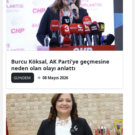
Yozgat
Zonguldak
Aksaray
Bayburt
Karaman
Burcu Köksal, AK Parti’ye geçmesine
neden olan olayı anlattı
Kırıkkale
GÜNDEM
08 Mayıs 2026
Batman
Şırnak
Bartın
Ardahan
Iğdır