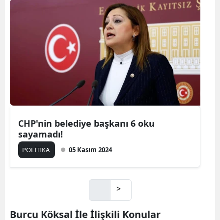
CHP'nin belediye başkanı 6 oku
sayamadı!
POLİTİKA
05 Kasım 2024
>
Burcu Köksal İle İlişkili Konular