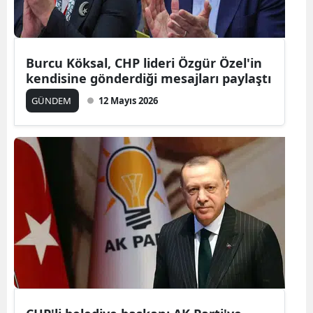
Mersin
İstanbul
Burcu Köksal, CHP lideri Özgür Özel'in
İzmir
kendisine gönderdiği mesajları paylaştı
GÜNDEM
12 Mayıs 2026
Kars
Kastamonu
Kayseri
Kırklareli
Kırşehir
Kocaeli
Konya
Kütahya