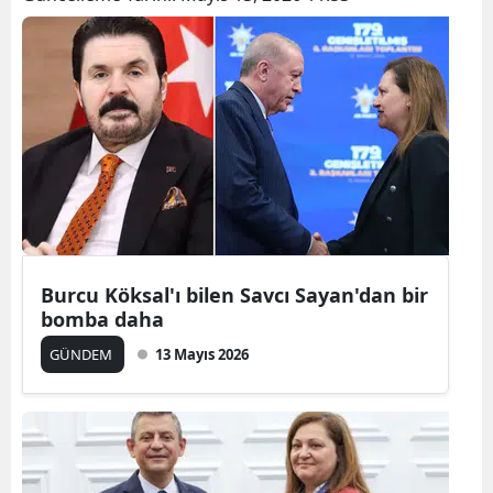
Bilecik
Bingöl
Bitlis
Bolu
Burdur
Bursa
Burcu Köksal'ı bilen Savcı Sayan'dan bir
Çanakkale
bomba daha
Çankırı
GÜNDEM
13 Mayıs 2026
Çorum
Denizli
Diyarbakır