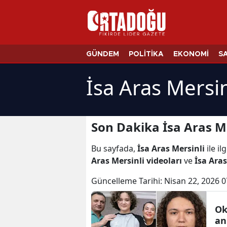
GÜNDEM
POLİTİKA
EKONOMİ
S
İsa Aras Mersin
Son Dakika İsa Aras Me
Bu sayfada,
İsa Aras Mersinli
ile ilg
Aras Mersinli videoları
ve
İsa Aras
Güncelleme Tarihi:
Nisan 22, 2026 0
Ok
an