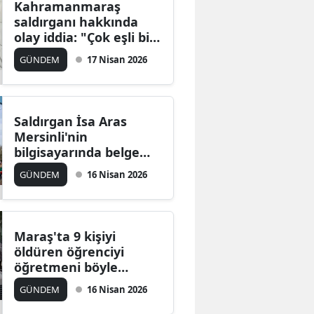
Kahramanmaraş
saldırganı hakkında
olay iddia: "Çok eşli bir
ilişkimiz vardı"
GÜNDEM
17 Nisan 2026
Saldırgan İsa Aras
Mersinli'nin
bilgisayarında belge
bulundu
GÜNDEM
16 Nisan 2026
Maraş'ta 9 kişiyi
öldüren öğrenciyi
öğretmeni böyle
anlattı!
GÜNDEM
16 Nisan 2026