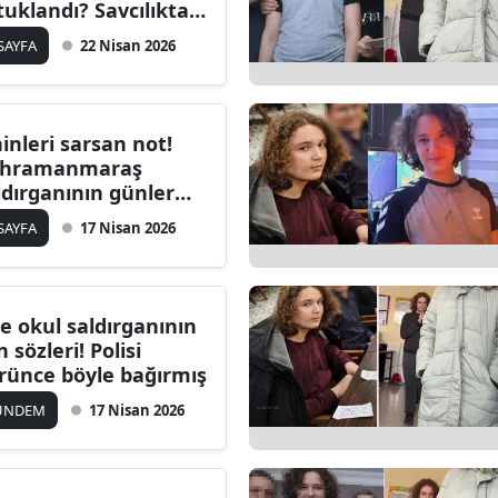
tuklandı? Savcılıktan
Bilecik
ıklama geldi
 SAYFA
22 Nisan 2026
Bingöl
Bitlis
hinleri sarsan not!
Bolu
hramanmaraş
ldırganının günler
Burdur
cesinden yazdığı
 SAYFA
17 Nisan 2026
tırlar ortaya çıktı
Bursa
Çanakkale
te okul saldırganının
Çankırı
n sözleri! Polisi
rünce böyle bağırmış
Çorum
ÜNDEM
17 Nisan 2026
Denizli
Diyarbakır