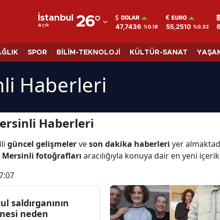
DOLAR
EURO
İstanbul
26
°
47,7436
55,2510
Açık
%0.18
%0.32
Adana
Adıyaman
AĞLIK
SPOR
BİLİM-TEKNOLOJİ
KÜLTÜR-SANAT
YAŞA
Afyonkarahisar
li Haberleri
Ağrı
Amasya
rsinli Haberleri
Ankara
ili
güncel gelişmeler
ve
son dakika haberleri
yer almaktad
Antalya
 Mersinli fotoğrafları
aracılığıyla konuya dair en yeni içerikl
Artvin
7:07
Aydın
ul saldırganının
Balıkesir
nesi neden