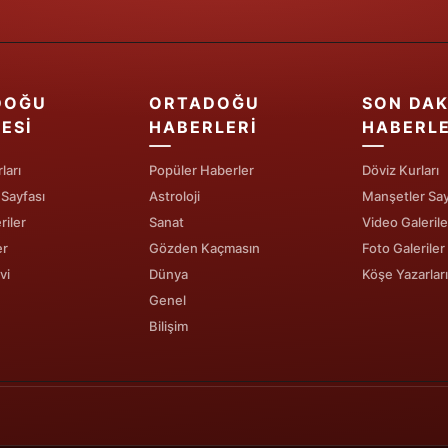
Malatya
Manisa
DOĞU
ORTADOĞU
SON DAK
Kahramanmaraş
ESI
HABERLERI
HABERL
Mardin
ları
Popüler Haberler
Döviz Kurları
Muğla
 Sayfası
Astroloji
Manşetler Say
riler
Sanat
Video Galerile
Muş
er
Gözden Kaçmasın
Foto Galeriler
vi
Dünya
Köşe Yazarları
Nevşehir
Genel
Niğde
Bilişim
Ordu
Rize
Sakarya