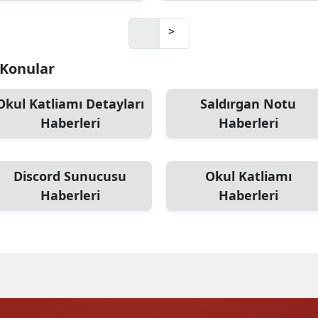
Mersin
>
İstanbul
i Konular
İzmir
Okul Katliamı Detayları
Saldırgan Notu
Kars
Haberleri
Haberleri
Kastamonu
Kayseri
Discord Sunucusu
Okul Katliamı
Haberleri
Haberleri
Kırklareli
Kırşehir
Kocaeli
Konya
Kütahya