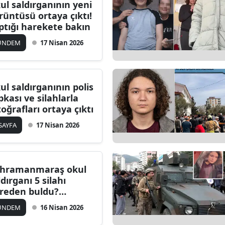
ul saldırganının yeni
Edirne
rüntüsü ortaya çıktı!
ptığı harekete bakın
Elazığ
ÜNDEM
17 Nisan 2026
Erzincan
Erzurum
ul saldırganının polis
Eskişehir
pkası ve silahlarla
toğrafları ortaya çıktı
Gaziantep
 SAYFA
17 Nisan 2026
Giresun
Gümüşhane
hramanmaraş okul
Hakkari
ldırganı 5 silahı
reden buldu?
Hatay
şsavcılık yanıtladı
ÜNDEM
16 Nisan 2026
Isparta