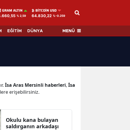
GRAM ALTIN
BITCOIN USD
6.660,55
64.830,22
% 2,59
%-0.259
MENÜ
M
EĞİTİM
DÜNYA
ır.
İsa Aras Mersinli haberleri
,
İsa
ere erişebilirsiniz.
Okulu kana bulayan
saldırganın arkadaşı