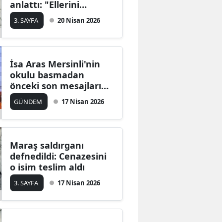
anlattı: "Ellerini
deşerdi, sırası kan
3. SAYFA
20 Nisan 2026
olurdu"
İsa Aras Mersinli'nin
okulu basmadan
önceki son mesajları
korkunç! Babası için de
GÜNDEM
17 Nisan 2026
böyle söylemiş
Maraş saldırganı
defnedildi: Cenazesini
o isim teslim aldı
3. SAYFA
17 Nisan 2026