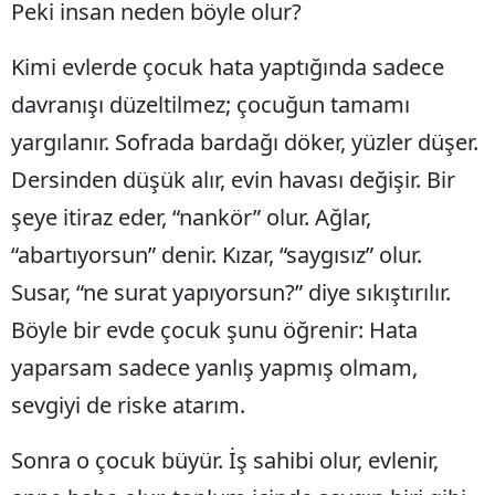
Peki insan neden böyle olur?
Mersin
Kimi evlerde çocuk hata yaptığında sadece
İstanbul
davranışı düzeltilmez; çocuğun tamamı
İzmir
yargılanır. Sofrada bardağı döker, yüzler düşer.
Kars
Dersinden düşük alır, evin havası değişir. Bir
Kastamonu
şeye itiraz eder, “nankör” olur. Ağlar,
“abartıyorsun” denir. Kızar, “saygısız” olur.
Kayseri
Susar, “ne surat yapıyorsun?” diye sıkıştırılır.
Kırklareli
Böyle bir evde çocuk şunu öğrenir: Hata
Kırşehir
yaparsam sadece yanlış yapmış olmam,
Kocaeli
sevgiyi de riske atarım.
Konya
Sonra o çocuk büyür. İş sahibi olur, evlenir,
Kütahya