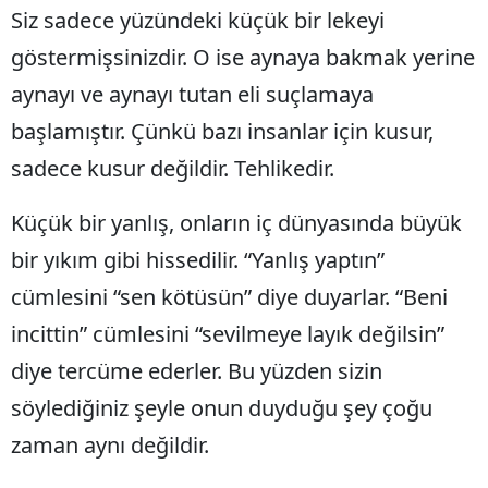
Siz sadece yüzündeki küçük bir lekeyi
Edirne
göstermişsinizdir. O ise aynaya bakmak yerine
Elazığ
aynayı ve aynayı tutan eli suçlamaya
Erzincan
başlamıştır. Çünkü bazı insanlar için kusur,
Erzurum
sadece kusur değildir. Tehlikedir.
Eskişehir
Küçük bir yanlış, onların iç dünyasında büyük
Gaziantep
bir yıkım gibi hissedilir. “Yanlış yaptın”
cümlesini “sen kötüsün” diye duyarlar. “Beni
Giresun
incittin” cümlesini “sevilmeye layık değilsin”
Gümüşhane
diye tercüme ederler. Bu yüzden sizin
Hakkari
söylediğiniz şeyle onun duyduğu şey çoğu
Hatay
zaman aynı değildir.
Isparta