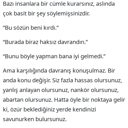
Bazı insanlara bir cümle kurarsınız, aslında
Bilecik
çok basit bir şey söylemişsinizdir.
Bingöl
“Bu sözün beni kırdı.”
Bitlis
“Burada biraz haksız davrandın.”
Bolu
Burdur
“Bunu böyle yapman bana iyi gelmedi.”
Bursa
Ama karşılığında davranış konuşulmaz. Bir
Çanakkale
anda konu değişir. Siz fazla hassas olursunuz,
Çankırı
yanlış anlayan olursunuz, nankör olursunuz,
abartan olursunuz. Hatta öyle bir noktaya gelir
Çorum
ki, özür beklediğiniz yerde kendinizi
Denizli
savunurken bulursunuz.
Diyarbakır