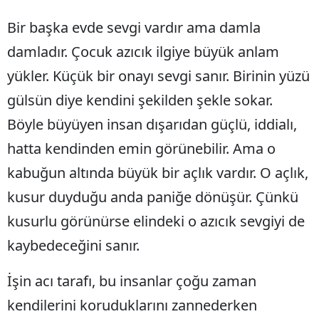
Bir başka evde sevgi vardır ama damla
Yozgat
damladır. Çocuk azıcık ilgiye büyük anlam
Zonguldak
yükler. Küçük bir onayı sevgi sanır. Birinin yüzü
Aksaray
gülsün diye kendini şekilden şekle sokar.
Bayburt
Böyle büyüyen insan dışarıdan güçlü, iddialı,
Karaman
hatta kendinden emin görünebilir. Ama o
kabuğun altında büyük bir açlık vardır. O açlık,
Kırıkkale
kusur duyduğu anda paniğe dönüşür. Çünkü
Batman
kusurlu görünürse elindeki o azıcık sevgiyi de
Şırnak
kaybedeceğini sanır.
Bartın
İşin acı tarafı, bu insanlar çoğu zaman
Ardahan
kendilerini koruduklarını zannederken
Iğdır