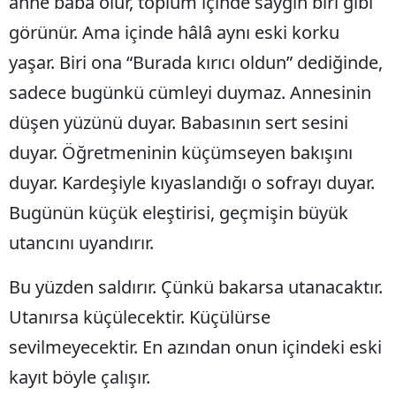
anne baba olur, toplum içinde saygın biri gibi
Malatya
görünür. Ama içinde hâlâ aynı eski korku
yaşar. Biri ona “Burada kırıcı oldun” dediğinde,
Manisa
sadece bugünkü cümleyi duymaz. Annesinin
Kahramanmaraş
düşen yüzünü duyar. Babasının sert sesini
Mardin
duyar. Öğretmeninin küçümseyen bakışını
Muğla
duyar. Kardeşiyle kıyaslandığı o sofrayı duyar.
Muş
Bugünün küçük eleştirisi, geçmişin büyük
utancını uyandırır.
Nevşehir
Niğde
Bu yüzden saldırır. Çünkü bakarsa utanacaktır.
Utanırsa küçülecektir. Küçülürse
Ordu
sevilmeyecektir. En azından onun içindeki eski
Rize
kayıt böyle çalışır.
Sakarya