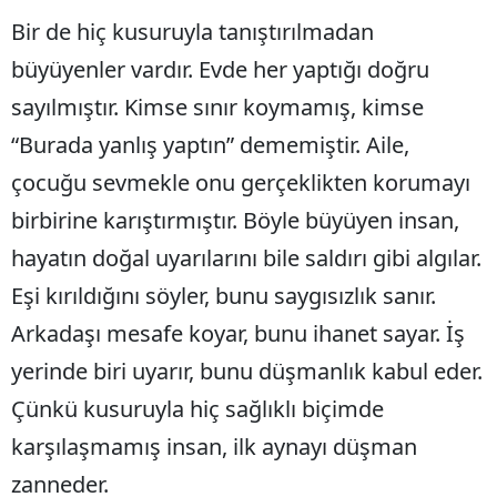
Bir de hiç kusuruyla tanıştırılmadan
Samsun
büyüyenler vardır. Evde her yaptığı doğru
Siirt
sayılmıştır. Kimse sınır koymamış, kimse
Sinop
“Burada yanlış yaptın” dememiştir. Aile,
Sivas
çocuğu sevmekle onu gerçeklikten korumayı
birbirine karıştırmıştır. Böyle büyüyen insan,
Tekirdağ
hayatın doğal uyarılarını bile saldırı gibi algılar.
Tokat
Eşi kırıldığını söyler, bunu saygısızlık sanır.
Trabzon
Arkadaşı mesafe koyar, bunu ihanet sayar. İş
Tunceli
yerinde biri uyarır, bunu düşmanlık kabul eder.
Şanlıurfa
Çünkü kusuruyla hiç sağlıklı biçimde
karşılaşmamış insan, ilk aynayı düşman
Uşak
zanneder.
Van