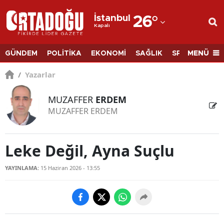
İstanbul
26
°
Kapalı
Adana
Adıyaman
MENÜ
GÜNDEM
POLİTİKA
EKONOMİ
SAĞLIK
SPOR
BİLİM
Afyonkarahisar
/
Yazarlar
Ağrı
MUZAFFER
ERDEM
MUZAFFER ERDEM
Amasya
Ankara
Leke Değil, Ayna Suçlu
Antalya
YAYINLAMA:
15 Haziran 2026 - 13:55
Artvin
Aydın
Balıkesir