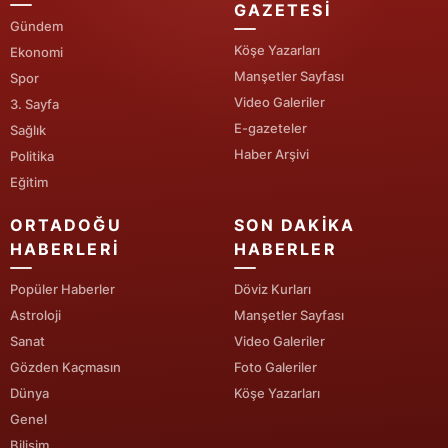
GAZETESI
Gündem
Köşe Yazarları
Ekonomi
Manşetler Sayfası
Spor
Video Galeriler
3. Sayfa
E-gazeteler
Sağlık
Haber Arşivi
Politika
Eğitim
ORTADOĞU
SON DAKIKA
HABERLERI
HABERLER
Popüler Haberler
Döviz Kurları
Astroloji
Manşetler Sayfası
Sanat
Video Galeriler
Gözden Kaçmasın
Foto Galeriler
Dünya
Köşe Yazarları
Genel
Bilişim