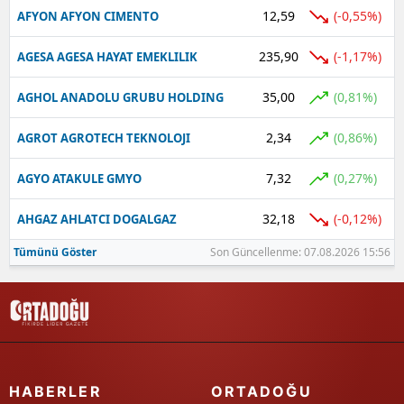
12,59
(-0,55%)
AFYON AFYON CIMENTO
235,90
(-1,17%)
AGESA AGESA HAYAT EMEKLILIK
35,00
(0,81%)
AGHOL ANADOLU GRUBU HOLDING
2,34
(0,86%)
AGROT AGROTECH TEKNOLOJI
7,32
(0,27%)
AGYO ATAKULE GMYO
32,18
(-0,12%)
AHGAZ AHLATCI DOGALGAZ
Tümünü Göster
Son Güncellenme: 07.08.2026 15:56
HABERLER
ORTADOĞU