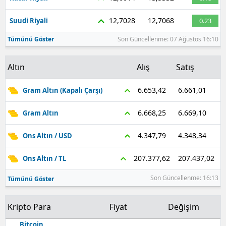
Yozgat
12,7028
12,7068
Suudi Riyali
0.23
Zonguldak
Tümünü Göster
Son Güncellenme: 07 Ağustos 16:10
Aksaray
Altın
Alış
Satış
Bayburt
6.661,01
6.653,42
Gram Altın (Kapalı Çarşı)
Karaman
6.669,10
6.668,25
Gram Altın
Kırıkkale
4.348,34
4.347,79
Ons Altın / USD
Batman
207.437,02
207.377,62
Ons Altın / TL
Şırnak
Son Güncellenme: 16:13
Tümünü Göster
Bartın
Ardahan
Kripto Para
Fiyat
Değişim
Bitcoin
Iğdır