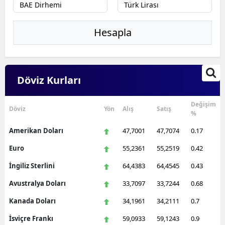
Edirne
Hesapla
Elazığ
Erzincan
Erzurum
Döviz Kurları
Eskişehir
Değişim
Döviz
Yön
Alış
Satış
%
Gaziantep
Amerikan Doları
47,7001
47,7074
0.17
Giresun
Euro
55,2361
55,2519
0.42
Gümüşhane
İngiliz Sterlini
64,4383
64,4545
0.43
Hakkari
Avustralya Doları
33,7097
33,7244
0.68
Hatay
Kanada Doları
34,1961
34,2111
0.7
Isparta
İsviçre Frankı
59,0933
59,1243
0.9