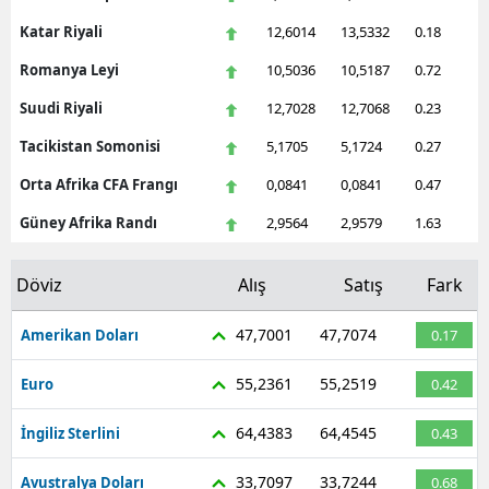
Katar Riyali
12,6014
13,5332
0.18
Malatya
Romanya Leyi
10,5036
10,5187
0.72
Manisa
Suudi Riyali
12,7028
12,7068
0.23
Kahramanmaraş
Tacikistan Somonisi
5,1705
5,1724
0.27
Mardin
Orta Afrika CFA Frangı
0,0841
0,0841
0.47
Muğla
Güney Afrika Randı
2,9564
2,9579
1.63
Muş
Döviz
Alış
Satış
Fark
Nevşehir
47,7001
47,7074
Amerikan Doları
0.17
Niğde
55,2361
55,2519
Euro
0.42
Ordu
64,4383
64,4545
İngiliz Sterlini
0.43
Rize
Sakarya
33,7097
33,7244
Avustralya Doları
0.68