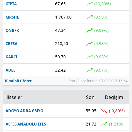
67,65
(10,00%)
GIPTA
1.707,00
(9,99%)
MRSHL
47,34
(9,99%)
QNBFK
210,50
(9,98%)
CRFSA
50,70
(9,98%)
KARCL
32,42
(9,97%)
ADEL
Tümünü Göster
Son Güncellenme: 07.08.2026 15:54
Hisseler
Son
Değişim
55,95
(-0,80%)
ADGYO ADRA GMYO
21,72
(1,21%)
AEFES ANADOLU EFES