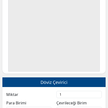
Bilecik
Bingöl
Bitlis
Bolu
Burdur
Bursa
Çanakkale
Çankırı
Döviz Çevirici
Çorum
Denizli
Miktar
Para Birimi
Çevrileceği Birim
Diyarbakır