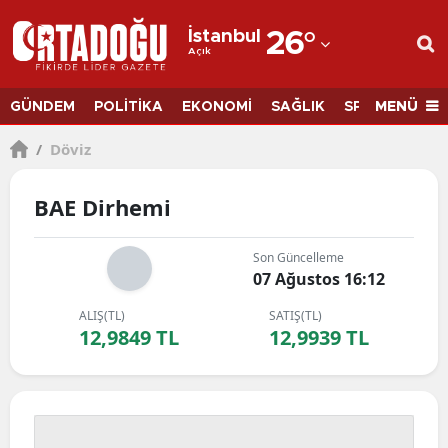
İstanbul
26
°
Açık
Adana
Adıyaman
MENÜ
GÜNDEM
POLİTİKA
EKONOMİ
SAĞLIK
SPOR
BİLİM
Afyonkarahisar
/
Döviz
Ağrı
BAE Dirhemi
Amasya
Son Güncelleme
Ankara
07 Ağustos 16:12
Antalya
ALIŞ(TL)
SATIŞ(TL)
12,9849 TL
12,9939 TL
Artvin
Aydın
Balıkesir