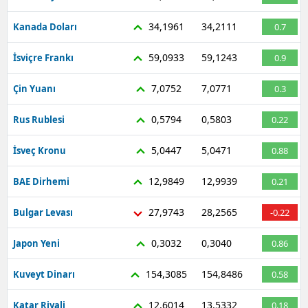
Samsun
34,1961
34,2111
Kanada Doları
0.7
Siirt
59,0933
59,1243
İsviçre Frankı
0.9
Sinop
7,0752
7,0771
Çin Yuanı
0.3
Sivas
0,5794
0,5803
Rus Rublesi
0.22
Tekirdağ
5,0447
5,0471
İsveç Kronu
0.88
Tokat
12,9849
12,9939
BAE Dirhemi
0.21
Trabzon
27,9743
28,2565
Bulgar Levası
-0.22
Tunceli
0,3032
0,3040
Japon Yeni
0.86
Şanlıurfa
154,3085
154,8486
Kuveyt Dinarı
0.58
Uşak
Van
12,6014
13,5332
Katar Riyali
0.18