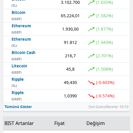
3.102.700
(1.655%)
(TL)
Yalova
Bitcoin
65.224,01
(1.582%)
(USDT)
Karabük
Ethereum
1.930,00
(1.877%)
(USDT)
Kilis
Ethereum
91.812
(1.943%)
(TL)
Osmaniye
Bitcoin Cash
216,7
(2.701%)
(USDT)
Düzce
Litecoin
45,8
(1.508%)
(USDT)
Ripple
49,430
(-0.603%)
(TL)
Ripple
1,0390
(-0.574%)
(USDT)
Tümünü Göster
Son Güncellenme: 16:10
BIST Artanlar
Fiyat
Değişim