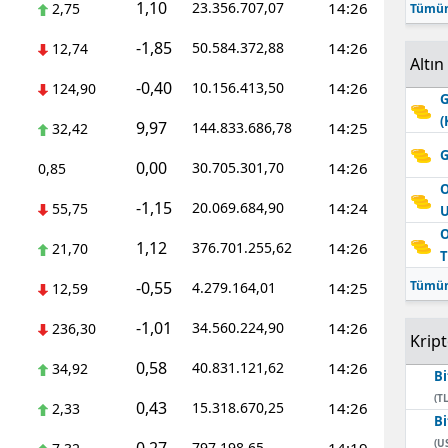
1,10
23.356.707,07
14:26
2,75
Tümün
Edirne
-1,85
50.584.372,88
14:26
12,74
Altın
Elazığ
-0,40
10.156.413,50
14:26
124,90
G
Erzincan
(
9,97
144.833.686,78
14:25
32,42
Erzurum
G
0,00
30.705.301,70
14:26
0,85
Eskişehir
O
-1,15
20.069.684,90
14:24
55,75
Gaziantep
O
1,12
376.701.255,62
14:26
21,70
T
Giresun
-0,55
Tümün
4.279.164,01
14:25
12,59
Gümüşhane
-1,01
34.560.224,90
14:26
236,30
Krip
Hakkari
0,58
40.831.121,62
14:26
34,92
Bi
Hatay
(TL
0,43
15.318.670,25
14:26
2,33
Bi
Isparta
(U
797.198,65