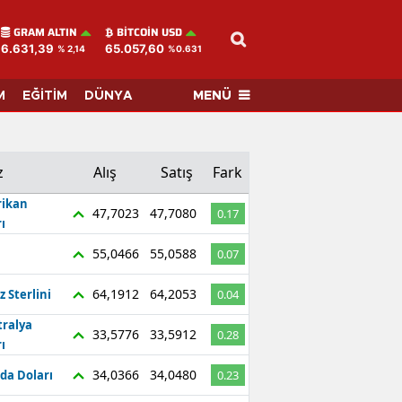
GRAM ALTIN
BITCOIN USD
6.631,39
65.057,60
% 2,14
%0.631
MENÜ
M
EĞİTİM
DÜNYA
z
Alış
Satış
Fark
ikan
47,7023
47,7080
0.17
ı
55,0466
55,0588
0.07
64,1912
64,2053
z Sterlini
0.04
tralya
33,5776
33,5912
0.28
ı
34,0366
34,0480
da Doları
0.23