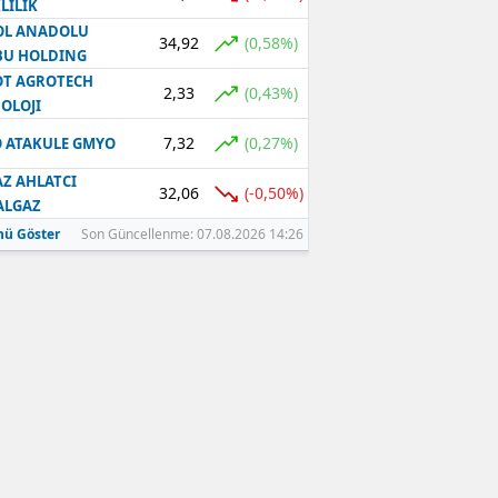
LILIK
OL ANADOLU
34,92
(0,58%)
BU HOLDING
T AGROTECH
2,33
(0,43%)
OLOJI
7,32
(0,27%)
 ATAKULE GMYO
Z AHLATCI
32,06
(-0,50%)
ALGAZ
ü Göster
Son Güncellenme: 07.08.2026 14:26