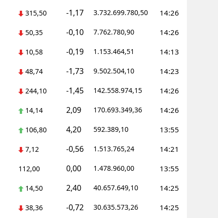
-1,17
3.732.699.780,50
14:26
315,50
Yalova
-0,10
7.762.780,90
14:26
50,35
Karabük
-0,19
1.153.464,51
14:13
10,58
Kilis
-1,73
9.502.504,10
14:23
48,74
Osmaniye
-1,45
142.558.974,15
14:26
244,10
Düzce
2,09
170.693.349,36
14:26
14,14
4,20
592.389,10
13:55
106,80
-0,56
1.513.765,24
14:21
7,12
0,00
1.478.960,00
13:55
112,00
2,40
40.657.649,10
14:25
14,50
-0,72
30.635.573,26
14:25
38,36