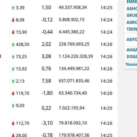
EMEK
1,50
49.337.958,34
14:25
3,39
AGH
Samsun
GRU
-0,12
5.808.902,15
14:24
8,08
AGRO
Siirt
TEKN
-0,44
4.445.380,22
14:24
15,90
Sinop
AGYO
2,02
228.769.069,25
14:26
428,50
Sivas
AHGA
3,08
I
1.124.226.328,39
14:26
73,25
DOG
Tekirdağ
Tümün
0,76
134.449.981,22
14:26
15,92
Tokat
7,58
637.071.835,46
14:26
2,13
Trabzon
-1,80
63.340.734,40
14:26
119,70
Tunceli
9,03
0,22
7.022.195,94
14:25
Şanlıurfa
-3,10
79.818.092,10
14:26
Uşak
112,70
-0,78
179.978.407,36
14:25
28,00
Van