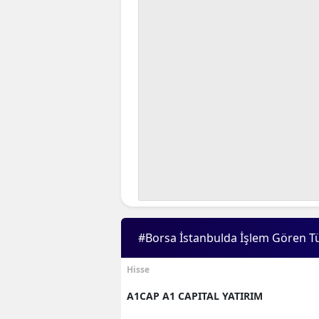
#Borsa İstanbulda İşlem Gören T
Hisse
A1CAP A1 CAPITAL YATIRIM