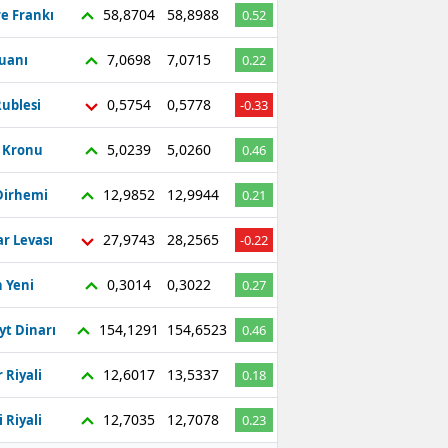
58,8704
58,8988
re Frankı
0.52
7,0698
7,0715
Yuanı
0.22
0,5754
0,5778
ublesi
-0.33
5,0239
5,0260
ç Kronu
0.46
12,9852
12,9944
Dirhemi
0.21
27,9743
28,2565
r Levası
-0.22
0,3014
0,3022
 Yeni
0.27
154,1291
154,6523
yt Dinarı
0.46
12,6017
13,5337
 Riyali
0.18
12,7035
12,7078
 Riyali
0.23