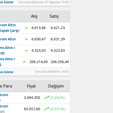
ü Göster
Son Güncellenme: 07 Ağustos 14:40
Alış
Satış
ram Altın
6.621,23
6.613,66
Kapalı Çarşı)
6.631,39
6.630,47
ram Altın
ns Altın /
4.323,63
4.323,03
USD
ns Altın /
206.256,44
206.214,69
L
Son Güncellenme: 14:43
ü Göster
to Para
Fiyat
Değişim
tcoin
3.094.350
(0.692%)
)
tcoin
65.057,60
(0.631%)
SDT)