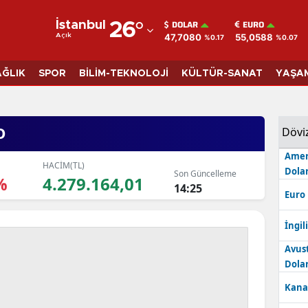
DOLAR
EURO
İstanbul
26
°
47,7080
55,0588
Açık
%0.17
%0.07
Adana
Adıyaman
AĞLIK
SPOR
BİLİM-TEKNOLOJİ
KÜLTÜR-SANAT
YAŞA
Afyonkarahisar
Ağrı
O
Dövi
Amasya
Amer
HACİM(TL)
Dolar
Son Güncelleme
%
4.279.164,01
Ankara
14:25
Euro
Antalya
İngili
Artvin
Avus
Dolar
Aydın
Kana
Balıkesir