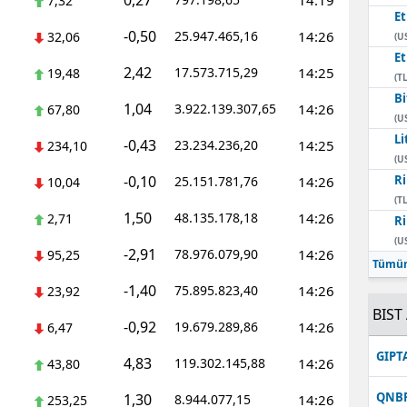
0,27
14:19
7,32
E
Mersin
-0,50
25.947.465,16
14:26
32,06
(U
E
İstanbul
2,42
17.573.715,29
14:25
19,48
(TL
Bi
İzmir
1,04
3.922.139.307,65
14:26
67,80
(U
Kars
Li
-0,43
23.234.236,20
14:25
234,10
(U
Kastamonu
-0,10
Ri
25.151.781,76
14:26
10,04
(TL
Kayseri
1,50
48.135.178,18
14:26
2,71
Ri
(U
Kırklareli
-2,91
78.976.079,90
14:26
95,25
Tümün
Kırşehir
-1,40
75.895.823,40
14:26
23,92
BIST 
Kocaeli
-0,92
19.679.289,86
14:26
6,47
GIPT
Konya
4,83
119.302.145,88
14:26
43,80
Kütahya
QNB
1,30
8.944.077,15
14:26
253,25