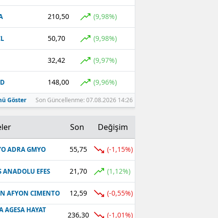
210,50
(9,98%)
A
50,70
(9,98%)
L
32,42
(9,97%)
148,00
(9,96%)
CD
ü Göster
Son Güncellenme: 07.08.2026 14:26
ler
Son
Değişim
55,75
(-1,15%)
O ADRA GMYO
21,70
(1,12%)
S ANADOLU EFES
12,59
(-0,55%)
N AFYON CIMENTO
A AGESA HAYAT
236,30
(-1,01%)