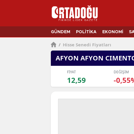
GÜNDEM
POLİTİKA
EKONOMİ
S
/
Hisse Senedi Fiyatları
AFYON AFYON CIMENT
FİYAT
DEĞİŞİM
12,59
-0,55