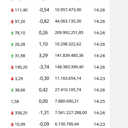
-0,54
10.957.473,90
14:26
111,40
Yozgat
-0,82
44.063.135,30
14:26
97,20
Zonguldak
0,26
209.992.251,85
14:26
78,10
Aksaray
1,10
10.298.322,62
14:26
20,28
Bayburt
3,29
141.839.485,36
14:26
31,98
Karaman
-3,74
148.383.399,40
14:26
190,20
Kırıkkale
-0,30
11.163.654,14
14:23
3,29
Batman
0,42
27.410.105,74
14:26
38,66
Şırnak
0,00
7.880.690,21
14:25
1,58
Bartın
-1,31
7.561.227.288,00
14:26
358,25
Ardahan
-0,09
6.130.790,44
14:23
10,99
Iğdır