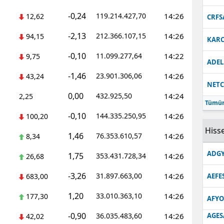
Malatya
-0,24
119.214.427,70
14:26
12,62
CRFS
-2,13
Manisa
212.366.107,15
14:26
94,15
KARC
-0,10
11.099.277,64
14:22
Kahramanmaraş
9,75
ADEL
-1,46
23.901.306,06
14:26
43,24
Mardin
NET
0,00
432.925,50
14:24
2,25
Muğla
Tümün
-0,10
144.335.250,95
14:26
100,20
Muş
Hisse
1,46
76.353.610,57
14:26
8,34
Nevşehir
ADGY
1,75
353.431.728,34
14:26
26,68
Niğde
-3,26
31.897.663,00
14:26
683,00
AEFE
Ordu
1,20
33.010.363,10
14:26
177,30
AFYO
Rize
-0,90
36.035.483,60
14:26
AGES
42,02
Sakarya