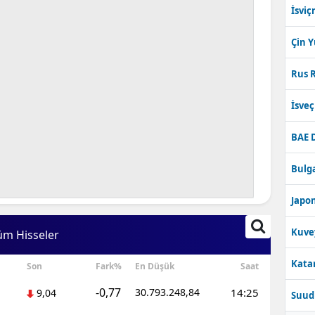
İsviç
Bilecik
Çin 
Bingöl
Bitlis
Rus R
Bolu
İsve
Burdur
BAE 
Bursa
Bulga
Çanakkale
Japon
Çankırı
Kuve
üm Hisseler
Çorum
Katar
Son
Fark%
En Düşük
Saat
Denizli
-0,77
30.793.248,84
14:25
9,04
Suudi
Diyarbakır