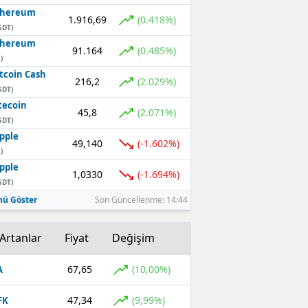
thereum
1.916,69
(0.418%)
SDT)
thereum
91.164
(0.485%)
)
tcoin Cash
216,2
(2.029%)
SDT)
tecoin
45,8
(2.071%)
SDT)
pple
49,140
(-1.602%)
)
pple
1,0330
(-1.694%)
SDT)
ü Göster
Son Güncellenme: 14:44
Artanlar
Fiyat
Değişim
67,65
(10,00%)
A
47,34
(9,99%)
FK