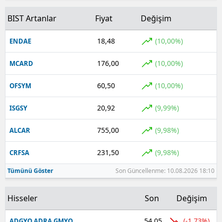
BIST Artanlar
Fiyat
Değişim
Yalova
Karabük
18,48
(10,00%)
ENDAE
Kilis
176,00
(10,00%)
MCARD
Osmaniye
60,50
(10,00%)
OFSYM
Düzce
20,92
(9,99%)
ISGSY
755,00
(9,98%)
ALCAR
231,50
(9,98%)
CRFSA
Tümünü Göster
Son Güncellenme: 10.08.2026 18:10
Hisseler
Son
Değişim
54,05
(-1,73%)
ADGYO ADRA GMYO