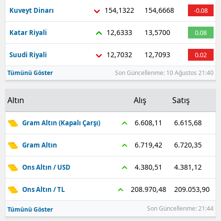
154,1322
154,6668
Kuveyt Dinarı
-0.08
Samsun
12,6333
13,5700
Katar Riyali
0.08
Siirt
12,7032
12,7093
Suudi Riyali
0.02
Sinop
Tümünü Göster
Son Güncellenme: 10 Ağustos 21:40
Sivas
Tekirdağ
Altın
Alış
Satış
Tokat
6.615,68
6.608,11
Gram Altın (Kapalı Çarşı)
Trabzon
6.720,35
6.719,42
Gram Altın
Tunceli
4.381,12
4.380,51
Ons Altın / USD
Şanlıurfa
209.053,90
208.970,48
Ons Altın / TL
Uşak
Son Güncellenme: 21:44
Tümünü Göster
Van