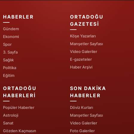
HABERLER
ORTADOĞU
GAZETESI
Gündem
Köşe Yazarları
Ekonomi
Manşetler Sayfası
Spor
Video Galeriler
3. Sayfa
E-gazeteler
Sağlık
Haber Arşivi
Politika
Eğitim
ORTADOĞU
SON DAKIKA
HABERLERI
HABERLER
Popüler Haberler
Döviz Kurları
Astroloji
Manşetler Sayfası
Sanat
Video Galeriler
Gözden Kaçmasın
Foto Galeriler