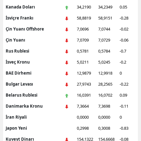
Kanada Doları
34,2190
34,2349
0.05
Edirne
İsviçre Frankı
58,8819
58,9151
-0.28
Elazığ
Çin Yuanı Offshore
7,0696
7,0744
-0.02
Erzincan
Çin Yuanı
7,0709
7,0729
-0.06
Erzurum
Rus Rublesi
0,5781
0,5784
-0.7
Eskişehir
İsveç Kronu
5,0211
5,0245
-0.2
Gaziantep
BAE Dirhemi
12,9879
12,9918
0
Bulgar Levası
27,9743
28,2565
-0.22
Giresun
Belarus Rublesi
16,0391
16,0702
0.09
Gümüşhane
Danimarka Kronu
7,3664
7,3698
-0.11
Hakkari
İran Riyali
0,0000
0,0000
0
Hatay
Japon Yeni
0,2998
0,3008
-0.83
Isparta
Kuveyt Dinarı
154,1322
154,6668
-0.08