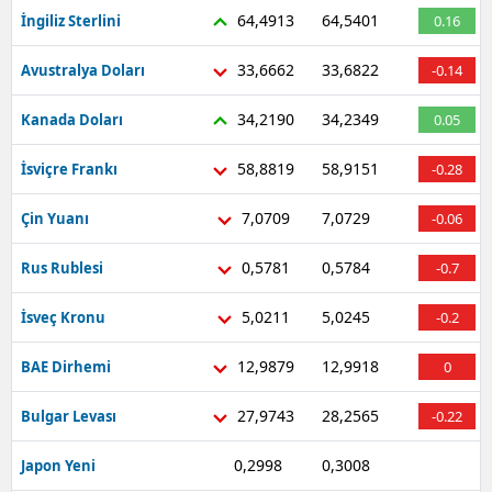
64,4913
64,5401
İngiliz Sterlini
0.16
Malatya
33,6662
33,6822
Avustralya Doları
-0.14
Manisa
34,2190
34,2349
Kanada Doları
0.05
Kahramanmaraş
Mardin
58,8819
58,9151
İsviçre Frankı
-0.28
Muğla
7,0709
7,0729
Çin Yuanı
-0.06
Muş
0,5781
0,5784
Rus Rublesi
-0.7
Nevşehir
5,0211
5,0245
İsveç Kronu
-0.2
Niğde
12,9879
12,9918
BAE Dirhemi
0
Ordu
27,9743
28,2565
Bulgar Levası
-0.22
Rize
0,2998
0,3008
Japon Yeni
-0.83
Sakarya