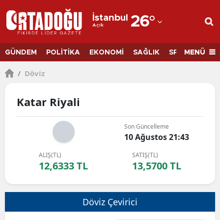
İstanbul
26
°
Açık
Adana
Adıyaman
MENÜ
GÜNDEM
POLİTİKA
EKONOMİ
SAĞLIK
SPOR
BİLİM
Afyonkarahisar
/
Döviz
Ağrı
Katar Riyali
Amasya
Son Güncelleme
Ankara
10 Ağustos 21:43
Antalya
ALIŞ(TL)
SATIŞ(TL)
12,6333 TL
13,5700 TL
Artvin
Aydın
Döviz Çevirici
Balıkesir