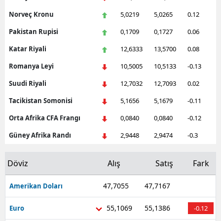
Mersin
Norveç Kronu
5,0219
5,0265
0.12
Pakistan Rupisi
0,1709
0,1727
0.06
İstanbul
Katar Riyali
12,6333
13,5700
0.08
İzmir
Romanya Leyi
10,5005
10,5133
-0.13
Kars
Suudi Riyali
12,7032
12,7093
0.02
Kastamonu
Tacikistan Somonisi
5,1656
5,1679
-0.11
Kayseri
Orta Afrika CFA Frangı
0,0840
0,0840
-0.12
Kırklareli
Güney Afrika Randı
2,9448
2,9474
-0.3
Kırşehir
Döviz
Alış
Satış
Fark
Kocaeli
47,7055
47,7167
Amerikan Doları
0
Konya
55,1069
55,1386
Euro
-0.12
Kütahya