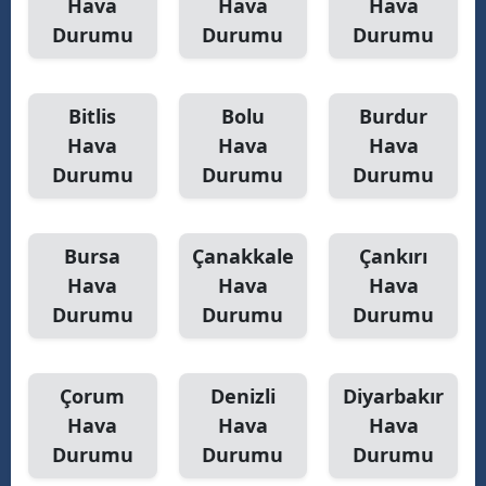
Hava
Hava
Hava
Durumu
Durumu
Durumu
Yozgat
Zonguldak
Bitlis
Bolu
Burdur
Aksaray
Hava
Hava
Hava
Durumu
Durumu
Durumu
Bayburt
Karaman
Bursa
Çanakkale
Çankırı
Kırıkkale
Hava
Hava
Hava
Batman
Durumu
Durumu
Durumu
Şırnak
Çorum
Denizli
Diyarbakır
Bartın
Hava
Hava
Hava
Ardahan
Durumu
Durumu
Durumu
Iğdır