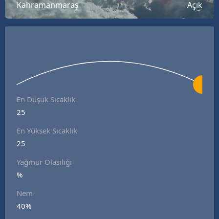
Kahramanmaraş
Açık
Bilecik
Bingöl
Bitlis
Bolu
Burdur
En Düşük Sıcaklık
Bursa
25
En Yüksek Sıcaklık
Çanakkale
25
Çankırı
Yağmur Olasılığı
Çorum
%
Denizli
Nem
40%
Diyarbakır