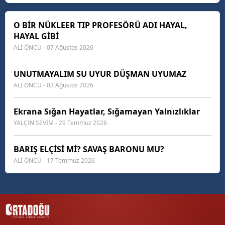
O BİR NÜKLEER TIP PROFESÖRÜ ADI HAYAL,
HAYAL GİBİ
ALİ ÖNCÜ - 07 Ağustos 2026
UNUTMAYALIM SU UYUR DÜŞMAN UYUMAZ
ALİ ÖNCÜ - 03 Ağustos 2026
Ekrana Sığan Hayatlar, Sığamayan Yalnızlıklar
YALÇIN SEVİM - 29 Temmuz 2026
BARIŞ ELÇİSİ Mİ? SAVAŞ BARONU MU?
ALİ ÖNCÜ - 17 Temmuz 2026