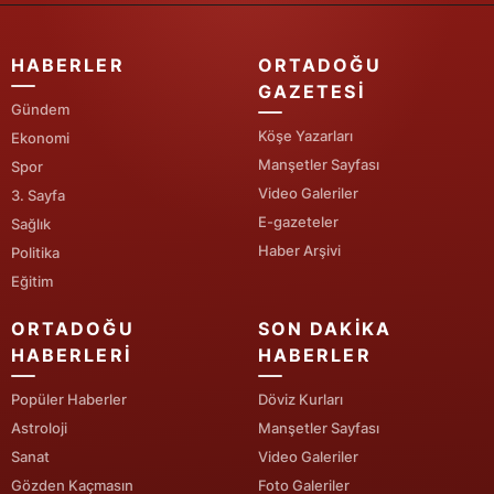
HABERLER
ORTADOĞU
GAZETESI
Gündem
Köşe Yazarları
Ekonomi
Manşetler Sayfası
Spor
Video Galeriler
3. Sayfa
E-gazeteler
Sağlık
Haber Arşivi
Politika
Eğitim
ORTADOĞU
SON DAKIKA
HABERLERI
HABERLER
Popüler Haberler
Döviz Kurları
Astroloji
Manşetler Sayfası
Sanat
Video Galeriler
Gözden Kaçmasın
Foto Galeriler