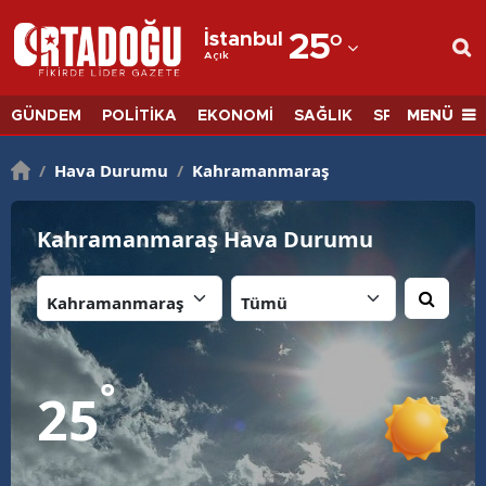
İstanbul
25
°
Açık
Adana
Adıyaman
MENÜ
GÜNDEM
POLİTİKA
EKONOMİ
SAĞLIK
SPOR
BİLİM
Afyonkarahisar
/
Hava Durumu
/
Kahramanmaraş
Ağrı
Kahramanmaraş Hava Durumu
Amasya
İl:
İlçe:
Ankara
Antalya
Artvin
°
25
Aydın
Balıkesir