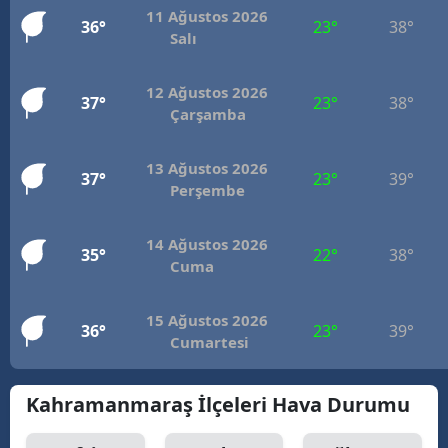
11 Ağustos 2026
36°
23°
38°
Mersin
Salı
İstanbul
12 Ağustos 2026
37°
23°
38°
İzmir
Çarşamba
Kars
13 Ağustos 2026
37°
23°
39°
Perşembe
Kastamonu
Kayseri
14 Ağustos 2026
35°
22°
38°
Cuma
Kırklareli
Kırşehir
15 Ağustos 2026
36°
23°
39°
Cumartesi
Kocaeli
Konya
Kahramanmaraş İlçeleri Hava Durumu
Kütahya