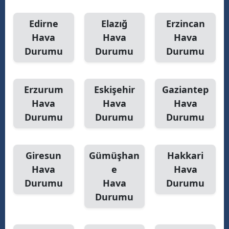
Yalova
Edirne
Elazığ
Erzincan
Hava
Hava
Hava
Karabük
Durumu
Durumu
Durumu
Kilis
Osmaniye
Erzurum
Eskişehir
Gaziantep
Hava
Hava
Hava
Düzce
Durumu
Durumu
Durumu
Giresun
Gümüşhan
Hakkari
Hava
e
Hava
Durumu
Hava
Durumu
Durumu