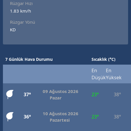
Rüzgar Hızı
Edirne
1.83 km/h
Elazığ
Rüzgar Yönü
KD
Erzincan
Erzurum
Eskişehir
7 Günlük Hava Durumu
Sıcaklık (°C)
Gaziantep
En
En
Düşük
Yüksek
Giresun
Gümüşhane
09 Ağustos 2026
37°
23°
38°
Pazar
Hakkari
10 Ağustos 2026
Hatay
36°
23°
38°
Pazartesi
Isparta