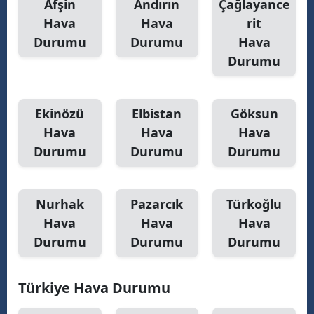
Afşin
Andırın
Çağlayance
Malatya
Hava
Hava
rit
Durumu
Durumu
Hava
Manisa
Durumu
Kahramanmaraş
Mardin
Ekinözü
Elbistan
Göksun
Hava
Hava
Hava
Muğla
Durumu
Durumu
Durumu
Muş
Nevşehir
Nurhak
Pazarcık
Türkoğlu
Hava
Hava
Hava
Niğde
Durumu
Durumu
Durumu
Ordu
Rize
Türkiye Hava Durumu
Sakarya