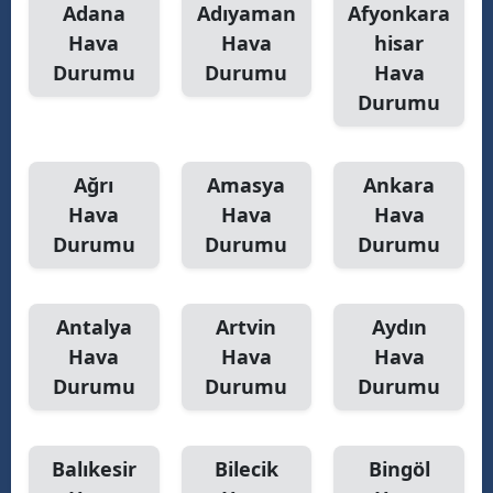
Adana
Adıyaman
Afyonkara
Samsun
Hava
Hava
hisar
Durumu
Durumu
Hava
Siirt
Durumu
Sinop
Sivas
Ağrı
Amasya
Ankara
Hava
Hava
Hava
Tekirdağ
Durumu
Durumu
Durumu
Tokat
Trabzon
Antalya
Artvin
Aydın
Tunceli
Hava
Hava
Hava
Durumu
Durumu
Durumu
Şanlıurfa
Uşak
Balıkesir
Bilecik
Bingöl
Van