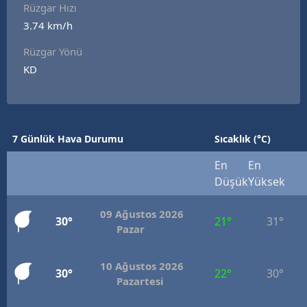
Rüzgar Hızı
Edirne
3.74 km/h
Elazığ
Rüzgar Yönü
KD
Erzincan
Erzurum
Eskişehir
7 Günlük Hava Durumu
Sıcaklık (°C)
Gaziantep
En
En
Düşük
Yüksek
Giresun
Gümüşhane
09 Ağustos 2026
30°
21°
31°
Pazar
Hakkari
10 Ağustos 2026
Hatay
30°
22°
30°
Pazartesi
Isparta