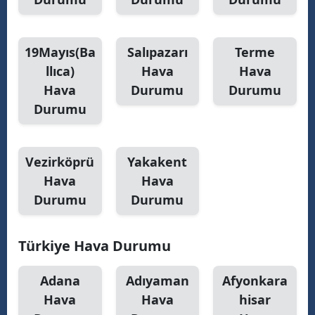
Samsun
19Mayıs(Ba
Salıpazarı
Terme
Siirt
llıca)
Hava
Hava
Sinop
Hava
Durumu
Durumu
Durumu
Sivas
Tekirdağ
Vezirköprü
Yakakent
Tokat
Hava
Hava
Trabzon
Durumu
Durumu
Tunceli
Türkiye Hava Durumu
Şanlıurfa
Adana
Adıyaman
Afyonkara
Uşak
Hava
Hava
hisar
Van