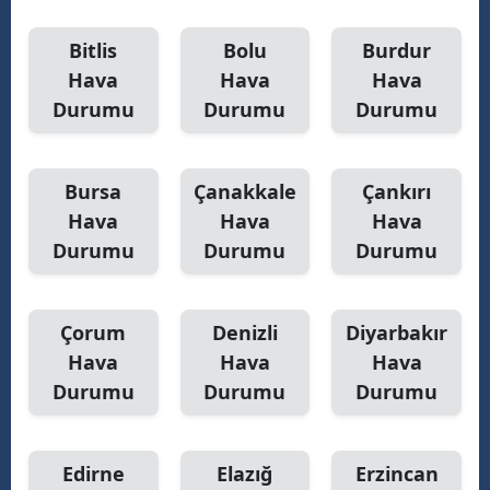
Yalova
Bitlis
Bolu
Burdur
Hava
Hava
Hava
Karabük
Durumu
Durumu
Durumu
Kilis
Osmaniye
Bursa
Çanakkale
Çankırı
Hava
Hava
Hava
Düzce
Durumu
Durumu
Durumu
Çorum
Denizli
Diyarbakır
Hava
Hava
Hava
Durumu
Durumu
Durumu
Edirne
Elazığ
Erzincan