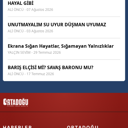
HAYAL GİBİ
ALİ ÖNCÜ - 07 Ağustos 2026
UNUTMAYALIM SU UYUR DÜŞMAN UYUMAZ
ALİ ÖNCÜ - 03 Ağustos 2026
Ekrana Sığan Hayatlar, Sığamayan Yalnızlıklar
YALÇIN SEVİM - 29 Temmuz 2026
BARIŞ ELÇİSİ Mİ? SAVAŞ BARONU MU?
ALİ ÖNCÜ - 17 Temmuz 2026
HABERLER
ORTADOĞU