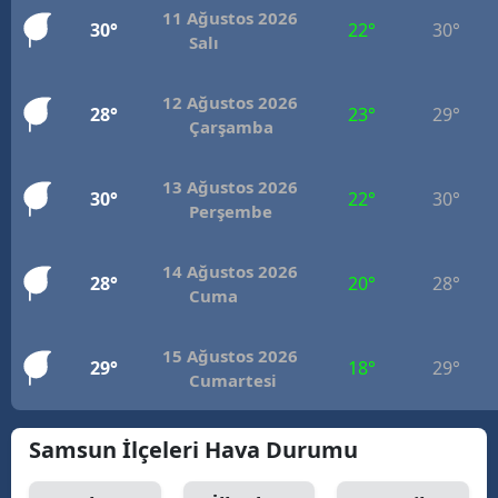
11 Ağustos 2026
30°
22°
30°
Mersin
Salı
İstanbul
12 Ağustos 2026
28°
23°
29°
İzmir
Çarşamba
Kars
13 Ağustos 2026
30°
22°
30°
Perşembe
Kastamonu
Kayseri
14 Ağustos 2026
28°
20°
28°
Cuma
Kırklareli
Kırşehir
15 Ağustos 2026
29°
18°
29°
Cumartesi
Kocaeli
Konya
Samsun İlçeleri Hava Durumu
Kütahya