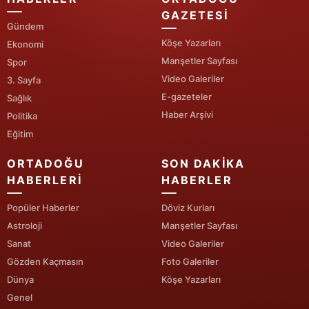
GAZETESI
Gündem
Köşe Yazarları
Ekonomi
Manşetler Sayfası
Spor
Video Galeriler
3. Sayfa
E-gazeteler
Sağlık
Haber Arşivi
Politika
Eğitim
ORTADOĞU
SON DAKIKA
HABERLERI
HABERLER
Popüler Haberler
Döviz Kurları
Astroloji
Manşetler Sayfası
Sanat
Video Galeriler
Gözden Kaçmasın
Foto Galeriler
Dünya
Köşe Yazarları
Genel