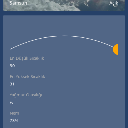
Samsun
Açık
Bilecik
Bingöl
Bitlis
Bolu
Burdur
En Düşük Sıcaklık
Bursa
30
En Yüksek Sıcaklık
Çanakkale
31
Çankırı
Yağmur Olasılığı
Çorum
%
Denizli
Nem
73%
Diyarbakır