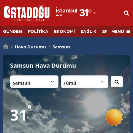
İstanbul
31
°
Açık
Adana
Adıyaman
MENÜ
GÜNDEM
POLİTİKA
EKONOMİ
SAĞLIK
SPOR
BİLİM
Afyonkarahisar
/
Hava Durumu
/
Samsun
Ağrı
Samsun Hava Durumu
Amasya
İl:
İlçe:
Ankara
Antalya
Artvin
°
31
Aydın
Balıkesir