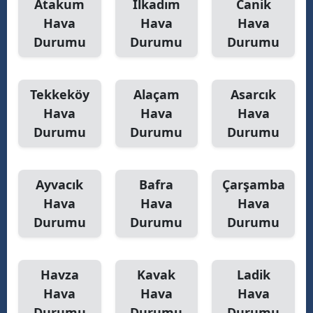
Atakum
İlkadım
Canik
Malatya
Hava
Hava
Hava
Durumu
Durumu
Durumu
Manisa
Kahramanmaraş
Tekkeköy
Alaçam
Asarcık
Mardin
Hava
Hava
Hava
Durumu
Durumu
Durumu
Muğla
Muş
Ayvacık
Bafra
Çarşamba
Nevşehir
Hava
Hava
Hava
Durumu
Durumu
Durumu
Niğde
Ordu
Havza
Kavak
Ladik
Rize
Hava
Hava
Hava
Sakarya
Durumu
Durumu
Durumu