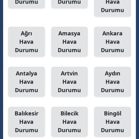
Durumu
Durumu
Hava
Durumu
Yozgat
Zonguldak
Ağrı
Amasya
Ankara
Aksaray
Hava
Hava
Hava
Durumu
Durumu
Durumu
Bayburt
Karaman
Antalya
Artvin
Aydın
Kırıkkale
Hava
Hava
Hava
Batman
Durumu
Durumu
Durumu
Şırnak
Balıkesir
Bilecik
Bingöl
Bartın
Hava
Hava
Hava
Ardahan
Durumu
Durumu
Durumu
Iğdır